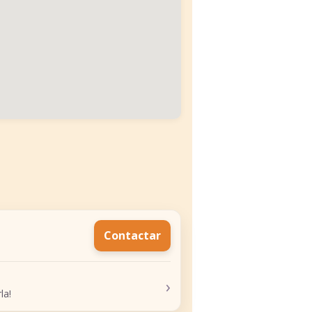
Contactar
›
la!