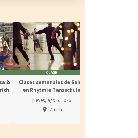
CLASE
CLASE
sa &
Clases semanales de Salsa
Clases semanales 
rich
en Rhytmia Tanzschule
Bachata en la E
Danza Pall
jueves, ago 6, 2026
jueves, ago 6,
Zúrich
Zúric