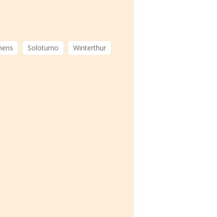
nens
Soloturno
Winterthur