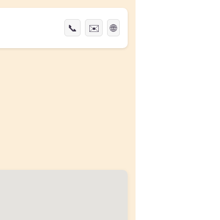
📞
✉️
🌐