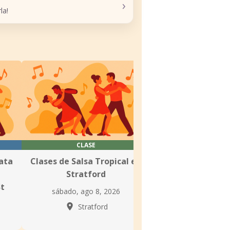
›
la!
CLASE
CLASE Y SOC
hata
Clases de Salsa Tropical en
Sábados de Salsa
Stratford
en Lewis
St
sábado, ago 8, 2026
sábado, ago 8
Stratford
Lewish