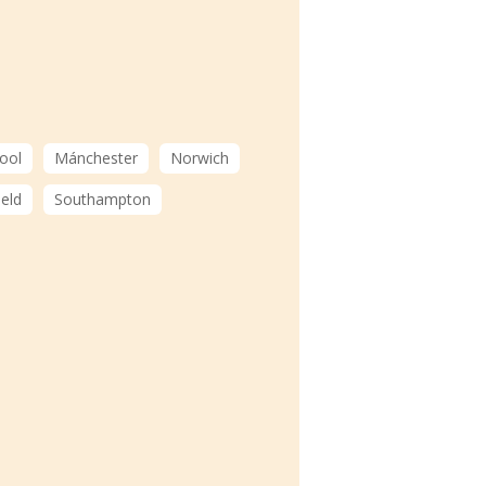
ool
Mánchester
Norwich
ield
Southampton