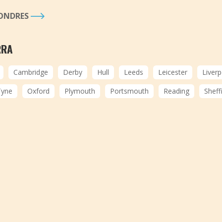
LONDRES
RRA
Cambridge
Derby
Hull
Leeds
Leicester
Liverp
Tyne
Oxford
Plymouth
Portsmouth
Reading
Sheff