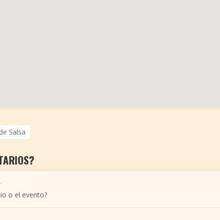
 de Salsa
TARIOS?
r
io o el evento?