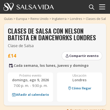
Inicio
Guías
>
Europa
>
Reino Unido
>
Inglaterra
>
Londres
>
Clases de Salsa
CLASES DE SALSA CON NELSON
Eventos
BATISTA EN DANCEWORKS LONDRES
Noticias
Clase de Salsa
Artículos
£14
Compartir evento
‹
›
Cada semana, los lunes, jueves y domingo
Videos
‹
›
Próximo evento
Ubicación
Glosario
domingo, ago 9, 2026
Londres
7:00 p. m. - 9:30 p. m.
Cómo llegar
Tienda
Añadir al calendario
TuneTempo