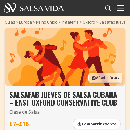
Inicio
Guías
>
Europa
>
Reino Unido
>
Inglaterra
>
Oxford
>
Salsafab Jueves 
Eventos
Noticias
Artículos
Añadir fotos
Videos
SALSAFAB JUEVES DE SALSA CUBANA
Glosario
– EAST OXFORD CONSERVATIVE CLUB
Tienda
Clase de Salsa
TuneTempo
£7–£18
Compartir evento