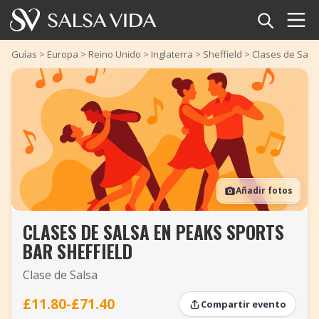
Inicio
Guías
>
Europa
>
Reino Unido
>
Inglaterra
>
Sheffield
>
Clases de Salsa
Eventos
Noticias
Artículos
Añadir fotos
Videos
CLASES DE SALSA EN PEAKS SPORTS
Glosario
BAR SHEFFIELD
Tienda
Clase de Salsa
TuneTempo
£11.80-£71.40
Compartir evento