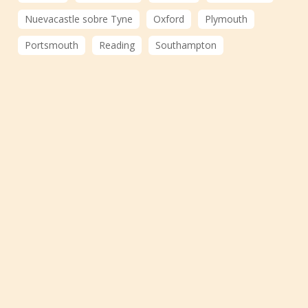
Nuevacastle sobre Tyne
Oxford
Plymouth
Portsmouth
Reading
Southampton