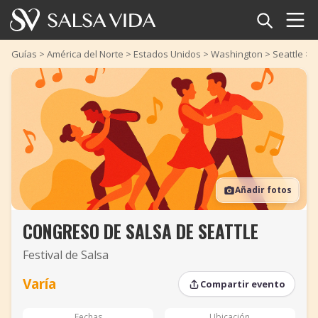
Inicio
Guías
>
América del Norte
>
Estados Unidos
>
Washington
>
Seattle
>
C
Eventos
Noticias
Artículos
Añadir fotos
Videos
CONGRESO DE SALSA DE SEATTLE
Glosario
Festival de Salsa
Tienda
Varía
Compartir evento
TuneTempo
Fechas
Ubicación