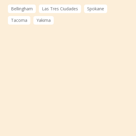
Bellingham
Las Tres Ciudades
Spokane
Tacoma
Yakima