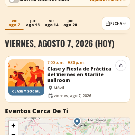
+
Añadir evento
VIE
JUE
VIE
JUE
FECHA
ago 7
ago 13
ago 14
ago 20
VIERNES, AGOSTO 7, 2026 (HOY)
7:00 p. m. - 9:30 p. m.
Compar
Clase y Fiesta de Práctica
del Viernes en Starlite
Ballroom
Móvil
CLASE Y SOCIAL
viernes, ago 7, 2026
Eventos Cerca De Ti
+
−