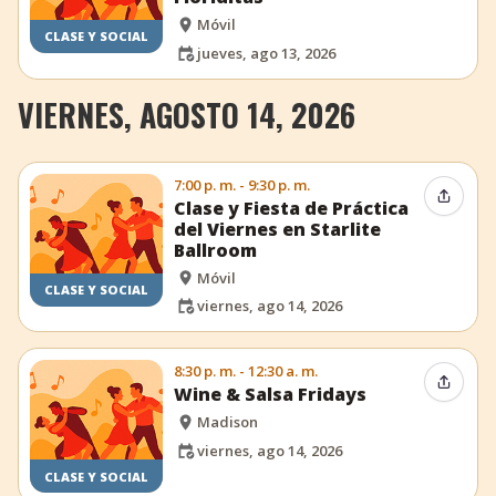
Móvil
CLASE Y SOCIAL
jueves, ago 13, 2026
VIERNES, AGOSTO 14, 2026
7:00 p. m. - 9:30 p. m.
Compar
Clase y Fiesta de Práctica
del Viernes en Starlite
Ballroom
Móvil
CLASE Y SOCIAL
viernes, ago 14, 2026
8:30 p. m. - 12:30 a. m.
Compar
Wine & Salsa Fridays
Madison
viernes, ago 14, 2026
CLASE Y SOCIAL