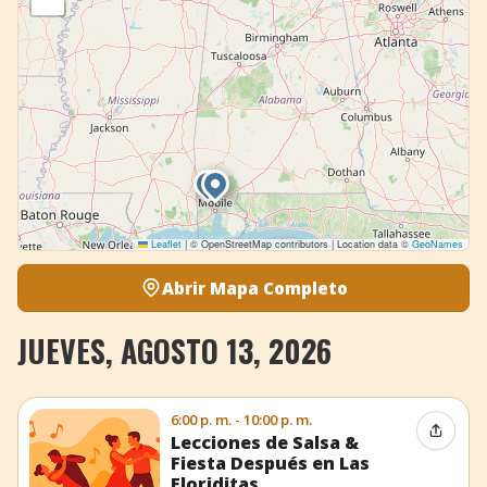
Leaflet
|
© OpenStreetMap contributors | Location data ©
GeoNames
Abrir Mapa Completo
JUEVES, AGOSTO 13, 2026
6:00 p. m. - 10:00 p. m.
Compar
Lecciones de Salsa &
Fiesta Después en Las
Floriditas