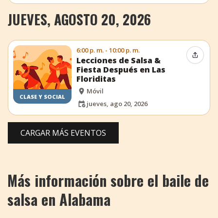
JUEVES, AGOSTO 20, 2026
6:00 p. m. - 10:00 p. m.
Compar
Lecciones de Salsa &
Fiesta Después en Las
Floriditas
Móvil
CLASE Y SOCIAL
jueves, ago 20, 2026
CARGAR MÁS EVENTOS
Más información sobre el baile de
salsa en Alabama