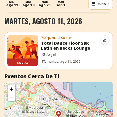
MAR
MAR
MAR
MAR
FECHA
ago 11
ago 18
ago 25
sep 1
+
Añadir evento
MARTES, AGOSTO 11, 2026
7:00 p. m. - 3:00 a. m.
Compar
Total Dance Floor SBK
Latin en Becks Lounge
Argel
martes, ago 11, 2026
SOCIAL
Eventos Cerca De Ti
+
−