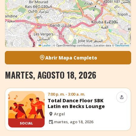
Leaflet
|
© OpenStreetMap contributors | Location data ©
GeoNames
Abrir Mapa Completo
MARTES, AGOSTO 18, 2026
7:00 p. m. - 3:00 a. m.
Compar
Total Dance Floor SBK
Latin en Becks Lounge
Argel
martes, ago 18, 2026
SOCIAL