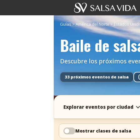
Guías
>
América del Norte
>
Estados Unid
Baile de sals
Descubre los próximos evento
33 próximos eventos de salsa
Explorar eventos por ciudad
Mostrar clases de salsa