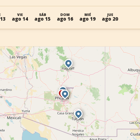
E
VIE
SÁB
DOM
MIÉ
JUE
 13
ago 14
ago 15
ago 16
ago 19
ago 20