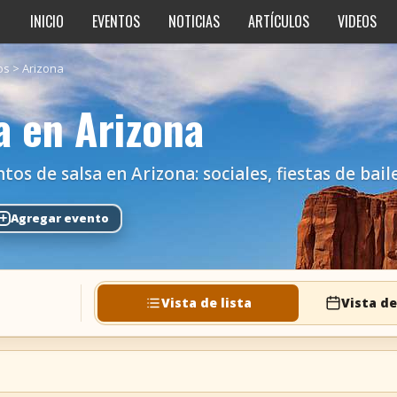
INICIO
EVENTOS
NOTICIAS
ARTÍCULOS
VIDEOS
os
>
Arizona
a en Arizona
s de salsa en Arizona: sociales, fiestas de baile
+
Agregar evento
Vista de lista
Vista de