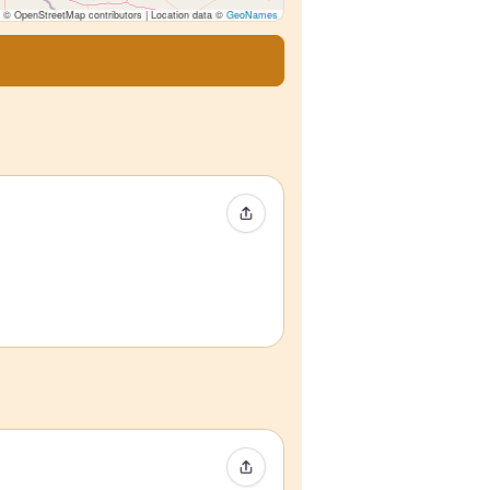
© OpenStreetMap contributors | Location data ©
GeoNames
Compartir evento
Compartir evento