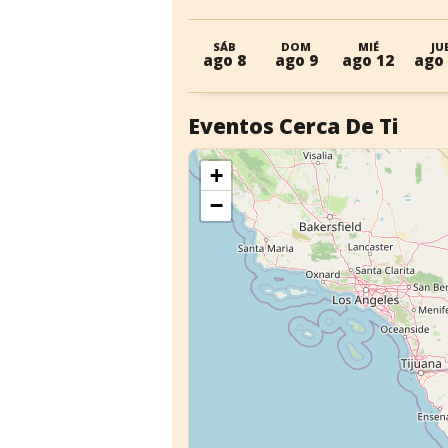
SÁB
DOM
MIÉ
JU
ago 8
ago 9
ago 12
ago
Eventos Cerca De Ti
+
−