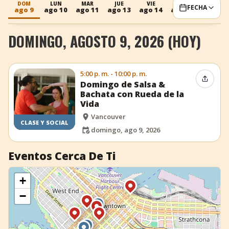
DOM
LUN
MAR
JUE
VIE
SÁB
DOM
FECHA
ago 9
ago 10
ago 11
ago 13
ago 14
ago 15
ago 16
+
Añadir evento
DOMINGO, AGOSTO 9, 2026 (HOY)
5:00 p. m. - 10:00 p. m.
Compar
Domingo de Salsa &
Bachata con Rueda de la
Vida
Vancouver
CLASE Y SOCIAL
domingo, ago 9, 2026
Eventos Cerca De Ti
+
−