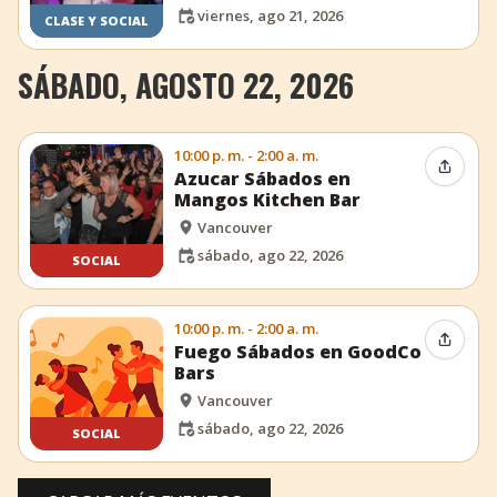
viernes, ago 21, 2026
CLASE Y SOCIAL
SÁBADO, AGOSTO 22, 2026
10:00 p. m. - 2:00 a. m.
Compar
Azucar Sábados en
Mangos Kitchen Bar
Vancouver
sábado, ago 22, 2026
SOCIAL
10:00 p. m. - 2:00 a. m.
Compar
Fuego Sábados en GoodCo
Bars
Vancouver
sábado, ago 22, 2026
SOCIAL