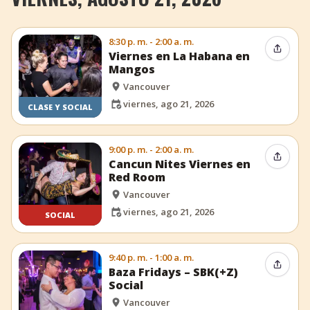
8:30 p. m. - 2:00 a. m.
Compar
Viernes en La Habana en
Mangos
Vancouver
viernes, ago 21, 2026
CLASE Y SOCIAL
9:00 p. m. - 2:00 a. m.
Compar
Cancun Nites Viernes en
Red Room
Vancouver
viernes, ago 21, 2026
SOCIAL
9:40 p. m. - 1:00 a. m.
Compar
Baza Fridays – SBK(+Z)
Social
Vancouver