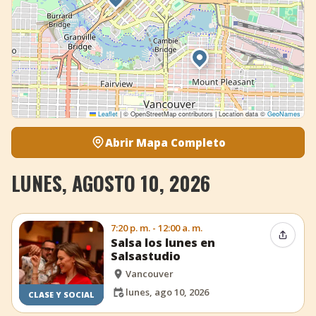
Leaflet
|
© OpenStreetMap contributors | Location data ©
GeoNames
Abrir Mapa Completo
LUNES, AGOSTO 10, 2026
7:20 p. m. - 12:00 a. m.
Compar
Salsa los lunes en
Salsastudio
Vancouver
lunes, ago 10, 2026
CLASE Y SOCIAL