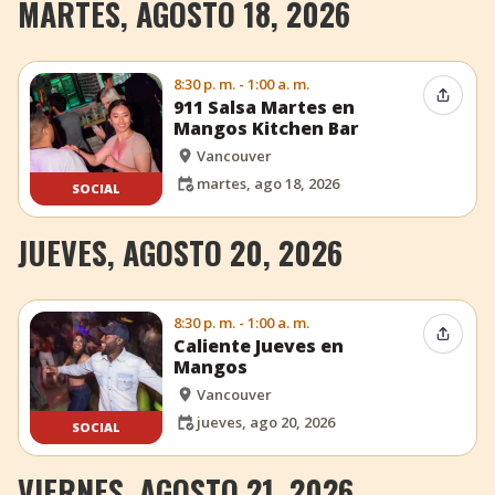
MARTES, AGOSTO 18, 2026
8:30 p. m. - 1:00 a. m.
Compar
911 Salsa Martes en
Mangos Kitchen Bar
Vancouver
martes, ago 18, 2026
SOCIAL
JUEVES, AGOSTO 20, 2026
8:30 p. m. - 1:00 a. m.
Compar
Caliente Jueves en
Mangos
Vancouver
jueves, ago 20, 2026
SOCIAL
VIERNES, AGOSTO 21, 2026