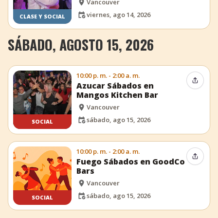
Vancouver
viernes, ago 14, 2026
CLASE Y SOCIAL
SÁBADO, AGOSTO 15, 2026
10:00 p. m. - 2:00 a. m.
Compar
Azucar Sábados en
Mangos Kitchen Bar
Vancouver
sábado, ago 15, 2026
SOCIAL
10:00 p. m. - 2:00 a. m.
Compar
Fuego Sábados en GoodCo
Bars
Vancouver
sábado, ago 15, 2026
SOCIAL