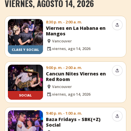
VIERNES, AGOSTO 14, 2026
8:30 p. m. - 2:00 a. m.
Compar
Viernes en La Habana en
Mangos
Vancouver
viernes, ago 14, 2026
CLASE Y SOCIAL
9:00 p. m. - 2:00 a. m.
Compar
Cancun Nites Viernes en
Red Room
Vancouver
viernes, ago 14, 2026
SOCIAL
9:40 p. m. - 1:00 a. m.
Compar
Baza Fridays – SBK(+Z)
Social