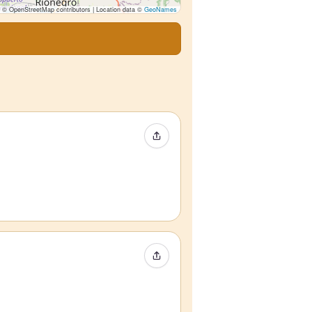
© OpenStreetMap contributors | Location data ©
GeoNames
Compartir evento
Compartir evento