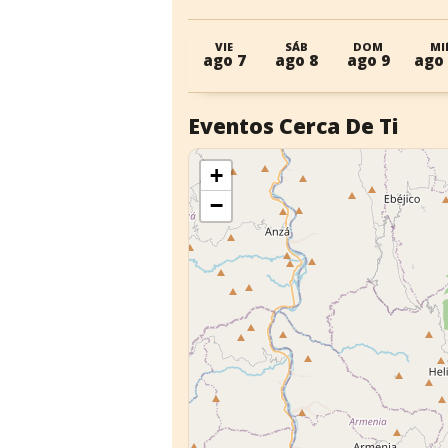
VIE
SÁB
DOM
MI
ago 7
ago 8
ago 9
ago
Eventos Cerca De Ti
+
−