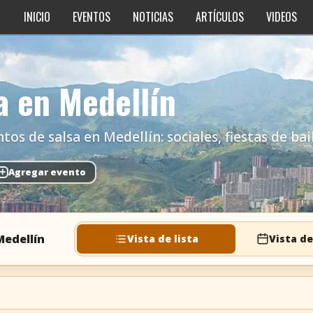
INICIO
EVENTOS
NOTICIAS
ARTÍCULOS
VIDEOS
n
a en Medellín
s de salsa en Medellín: sociales, fiestas de bail
+
Agregar evento
Medellín
Vista de lista
Vista de