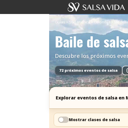
Guías
>
Sudamérica
>
Colombia
>
Medellí
Baile de sals
Descubre los próximos evento
72 próximos eventos de salsa
Explorar eventos de salsa en 
Mostrar clases de salsa