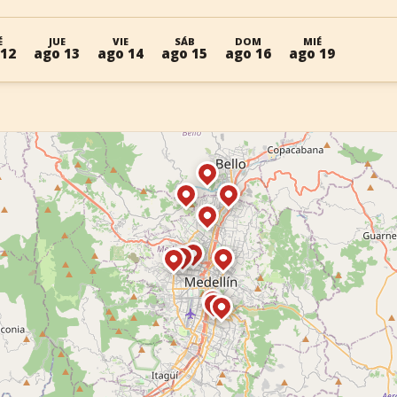
É
JUE
VIE
SÁB
DOM
MIÉ
 12
ago 13
ago 14
ago 15
ago 16
ago 19