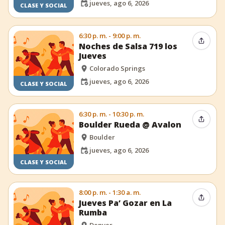
jueves, ago 6, 2026
CLASE Y SOCIAL
6:30 p. m. - 9:00 p. m.
Compar
Noches de Salsa 719 los
Jueves
Colorado Springs
jueves, ago 6, 2026
CLASE Y SOCIAL
6:30 p. m. - 10:30 p. m.
Compar
Boulder Rueda @ Avalon
Boulder
jueves, ago 6, 2026
CLASE Y SOCIAL
8:00 p. m. - 1:30 a. m.
Compar
Jueves Pa’ Gozar en La
Rumba