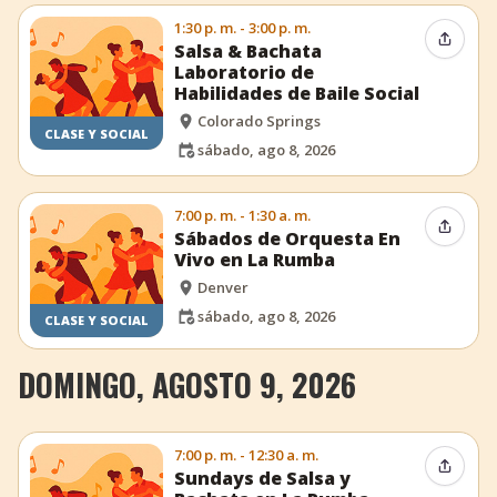
1:30 p. m. - 3:00 p. m.
Compar
Salsa & Bachata
Laboratorio de
Habilidades de Baile Social
Colorado Springs
CLASE Y SOCIAL
sábado, ago 8, 2026
7:00 p. m. - 1:30 a. m.
Compar
Sábados de Orquesta En
Vivo en La Rumba
Denver
sábado, ago 8, 2026
CLASE Y SOCIAL
DOMINGO, AGOSTO 9, 2026
7:00 p. m. - 12:30 a. m.
Compar
Sundays de Salsa y