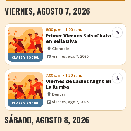
VIERNES, AGOSTO 7, 2026
8:30 p. m. - 1:00 a. m.
Compar
Primer Viernes SalsaChata
en Bella Diva
Glendale
viernes, ago 7, 2026
CLASE Y SOCIAL
7:00 p. m. - 1:30 a. m.
Compar
Viernes de Ladies Night en
La Rumba
Denver
viernes, ago 7, 2026
CLASE Y SOCIAL
SÁBADO, AGOSTO 8, 2026