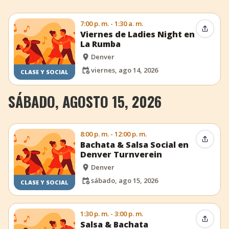
7:00 p. m. - 1:30 a. m.
Compar
Viernes de Ladies Night en
La Rumba
Denver
viernes, ago 14, 2026
CLASE Y SOCIAL
SÁBADO, AGOSTO 15, 2026
8:00 p. m. - 12:00 p. m.
Compar
Bachata & Salsa Social en
Denver Turnverein
Denver
sábado, ago 15, 2026
CLASE Y SOCIAL
1:30 p. m. - 3:00 p. m.
Compar
Salsa & Bachata