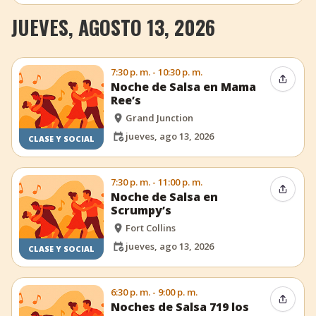
JUEVES, AGOSTO 13, 2026
7:30 p. m. - 10:30 p. m.
Compar
Noche de Salsa en Mama
Ree’s
Grand Junction
jueves, ago 13, 2026
CLASE Y SOCIAL
7:30 p. m. - 11:00 p. m.
Compar
Noche de Salsa en
Scrumpy’s
Fort Collins
jueves, ago 13, 2026
CLASE Y SOCIAL
6:30 p. m. - 9:00 p. m.
Compar
Noches de Salsa 719 los