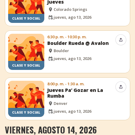
Jueves
Colorado Springs
jueves, ago 13, 2026
CLASE Y SOCIAL
6:30 p. m. - 10:30 p. m.
Compar
Boulder Rueda @ Avalon
Boulder
jueves, ago 13, 2026
CLASE Y SOCIAL
8:00 p. m. - 1:30 a. m.
Compar
Jueves Pa’ Gozar en La
Rumba
Denver
jueves, ago 13, 2026
CLASE Y SOCIAL
VIERNES, AGOSTO 14, 2026