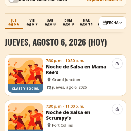
+
Añadir evento
JUE
VIE
SÁB
DOM
MAR
JUE
VIE
FECHA
ago 6
ago 7
ago 8
ago 9
ago 11
ago 13
ago 14
JUEVES, AGOSTO 6, 2026 (HOY)
7:30 p. m. - 10:30 p. m.
Compar
Noche de Salsa en Mama
Ree’s
Grand Junction
jueves, ago 6, 2026
CLASE Y SOCIAL
7:30 p. m. - 11:00 p. m.
Compar
Noche de Salsa en
Scrumpy’s
Fort Collins