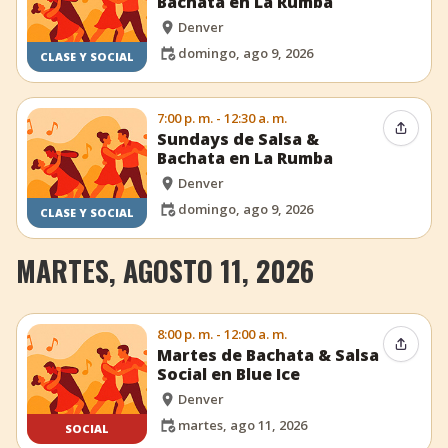
Bachata en La Rumba
Denver
domingo, ago 9, 2026
CLASE Y SOCIAL
7:00 p. m. - 12:30 a. m.
Compar
Sundays de Salsa &
Bachata en La Rumba
Denver
domingo, ago 9, 2026
CLASE Y SOCIAL
MARTES, AGOSTO 11, 2026
8:00 p. m. - 12:00 a. m.
Compar
Martes de Bachata & Salsa
Social en Blue Ice
Denver
martes, ago 11, 2026
SOCIAL