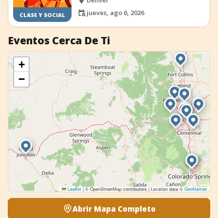
Denver
jueves, ago 6, 2026
CLASE Y SOCIAL
Eventos Cerca De Ti
+
−
Leaflet
|
© OpenStreetMap contributors | Location data ©
GeoNames
Abrir Mapa Completo