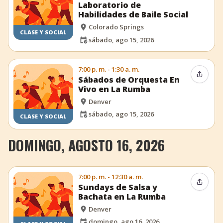
Laboratorio de
Habilidades de Baile Social
Colorado Springs
CLASE Y SOCIAL
sábado, ago 15, 2026
7:00 p. m. - 1:30 a. m.
Compar
Sábados de Orquesta En
Vivo en La Rumba
Denver
sábado, ago 15, 2026
CLASE Y SOCIAL
DOMINGO, AGOSTO 16, 2026
7:00 p. m. - 12:30 a. m.
Compar
Sundays de Salsa y
Bachata en La Rumba
Denver
domingo, ago 16, 2026