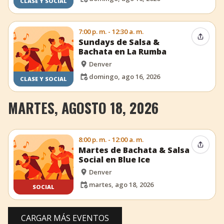
CLASE Y SOCIAL
7:00 p. m. - 12:30 a. m.
Compar
Sundays de Salsa &
Bachata en La Rumba
Denver
domingo, ago 16, 2026
CLASE Y SOCIAL
MARTES, AGOSTO 18, 2026
8:00 p. m. - 12:00 a. m.
Compar
Martes de Bachata & Salsa
Social en Blue Ice
Denver
martes, ago 18, 2026
SOCIAL
CARGAR MÁS EVENTOS