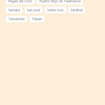
Playas del Coco
Puerto Viejo de Talamanca
Sámara
San José
Santa Cruz
Sardinal
Tamarindo
Tilarán