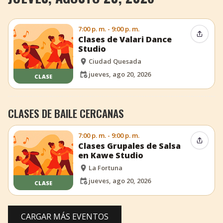
7:00 p. m. - 9:00 p. m.
Compar
Clases de Valari Dance
Studio
Ciudad Quesada
jueves, ago 20, 2026
CLASE
CLASES DE BAILE CERCANAS
7:00 p. m. - 9:00 p. m.
Compar
Clases Grupales de Salsa
en Kawe Studio
La Fortuna
jueves, ago 20, 2026
CLASE
CARGAR MÁS EVENTOS