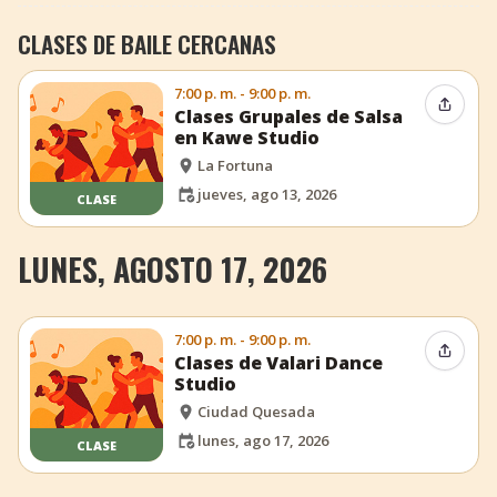
CLASES DE BAILE CERCANAS
7:00 p. m. - 9:00 p. m.
Compar
Clases Grupales de Salsa
en Kawe Studio
La Fortuna
jueves, ago 13, 2026
CLASE
LUNES, AGOSTO 17, 2026
7:00 p. m. - 9:00 p. m.
Compar
Clases de Valari Dance
Studio
Ciudad Quesada
lunes, ago 17, 2026
CLASE