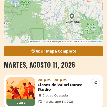
Leaflet
|
© OpenStreetMap contributors | Location data ©
GeoNames
Abrir Mapa Completo
MARTES, AGOSTO 11, 2026
7:00 p. m. - 9:00 p. m.
Compar
Clases de Valari Dance
Studio
Ciudad Quesada
martes, ago 11, 2026
CLASE