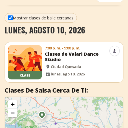
+
Añadir evento
Mostrar clases de baile cercanas
LUNES, AGOSTO 10, 2026
7:00 p. m. - 9:00 p. m.
Compar
Clases de Valari Dance
Studio
Ciudad Quesada
lunes, ago 10, 2026
CLASE
Clases De Salsa Cerca De Ti:
+
−