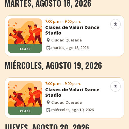
MARTES, AGOSTO 18, 2026
7:00 p. m. - 9:00 p. m.
Compar
Clases de Valari Dance
Studio
Ciudad Quesada
martes, ago 18, 2026
CLASE
MIÉRCOLES, AGOSTO 19, 2026
7:00 p. m. - 9:00 p. m.
Compar
Clases de Valari Dance
Studio
Ciudad Quesada
miércoles, ago 19, 2026
CLASE
JUEVES, AGOSTO 20, 2026