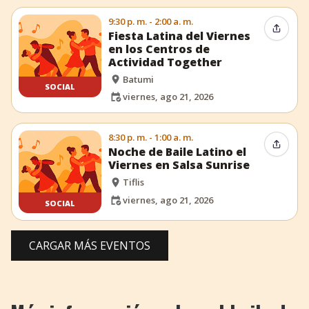
9:30 p. m. - 2:00 a. m.
Compar
Fiesta Latina del Viernes
en los Centros de
Actividad Together
Batumi
SOCIAL
viernes, ago 21, 2026
8:30 p. m. - 1:00 a. m.
Compar
Noche de Baile Latino el
Viernes en Salsa Sunrise
Tiflis
viernes, ago 21, 2026
SOCIAL
CARGAR MÁS EVENTOS