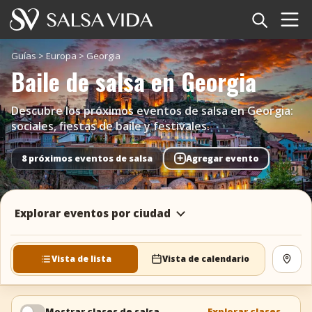
Inicio
Guías
>
Europa
>
Georgia
Baile de salsa en Georgia
Eventos
Descubre los próximos eventos de salsa en Georgia:
Noticias
sociales, fiestas de baile y festivales.
Artículos
+
8 próximos eventos de salsa
Agregar evento
Videos
Explorar eventos por ciudad
Glosario
Tienda
Vista de lista
Vista de calendario
Ver 
TuneTempo
Mostrar clases de salsa
Explorar clases
→