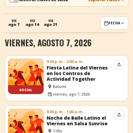
+
Añadir evento
VIE
VIE
VIE
FECHA
ago 7
ago 14
ago 21
VIERNES, AGOSTO 7, 2026
9:30 p. m. - 2:00 a. m.
Compar
Fiesta Latina del Viernes
en los Centros de
Actividad Together
Batumi
SOCIAL
viernes, ago 7, 2026
8:30 p. m. - 1:00 a. m.
Compar
Noche de Baile Latino el
Viernes en Salsa Sunrise
Tiflis