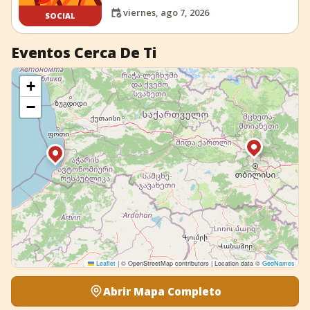
viernes, ago 7, 2026
SOCIAL
Eventos Cerca De Ti
+
−
Leaflet
|
© OpenStreetMap contributors | Location data ©
GeoNames
Abrir Mapa Completo