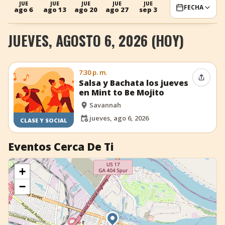
JUE
JUE
JUE
JUE
JUE
FECHA
ago 6
ago 13
ago 20
ago 27
sep 3
+
Añadir evento
JUEVES, AGOSTO 6, 2026 (HOY)
7:30 p. m.
Compar
Salsa y Bachata los jueves
en Mint to Be Mojito
Savannah
jueves, ago 6, 2026
CLASE Y SOCIAL
Eventos Cerca De Ti
+
−