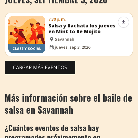
7:30 p. m.
Compar
Salsa y Bachata los jueves
en Mint to Be Mojito
Savannah
jueves, sep 3, 2026
CLASE Y SOCIAL
CARGAR MÁS EVENTOS
Más información sobre el baile de
salsa en Savannah
¿Cuántos eventos de salsa hay
programados próximamente en