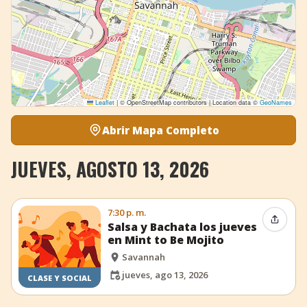
Leaflet
|
© OpenStreetMap contributors | Location data ©
GeoNames
Abrir Mapa Completo
JUEVES, AGOSTO 13, 2026
7:30 p. m.
Compar
Salsa y Bachata los jueves
en Mint to Be Mojito
Savannah
jueves, ago 13, 2026
CLASE Y SOCIAL