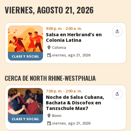
VIERNES, AGOSTO 21, 2026
9:00 p. m. - 2:00 a. m.
Compar
Salsa en Herbrand’s en
Colonia Latina
Colonia
viernes, ago 21, 2026
CLASE Y SOCIAL
CERCA DE NORTH RHINE-WESTPHALIA
7:00 p. m. - 2:00 a. m.
Compar
Noche de Salsa Cubana,
Bachata & Discofox en
Tanzschule Max7
Bonn
CLASE Y SOCIAL
viernes, ago 21, 2026