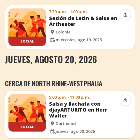
7:30 p. m. - 1:00 a. m.
Compar
Sesión de Latin & Salsa en
Artheater
Colonia
miércoles, ago 19, 2026
SOCIAL
JUEVES, AGOSTO 20, 2026
CERCA DE NORTH RHINE-WESTPHALIA
5:00 p. m. - 11:00 p. m.
Compar
Salsa y Bachata con
djayARTURITO en Herr
Walter
Dortmund
SOCIAL
jueves, ago 20, 2026