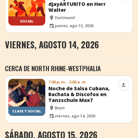
djayARTURITO en Herr
Walter
Dortmund
SOCIAL
jueves, ago 13, 2026
VIERNES, AGOSTO 14, 2026
CERCA DE NORTH RHINE-WESTPHALIA
7:00 p. m. - 2:00 a. m.
Compar
Noche de Salsa Cubana,
Bachata & Discofox en
Tanzschule Max7
Bonn
CLASE Y SOCIAL
viernes, ago 14, 2026
SÁBADO, AGOSTO 15, 2026