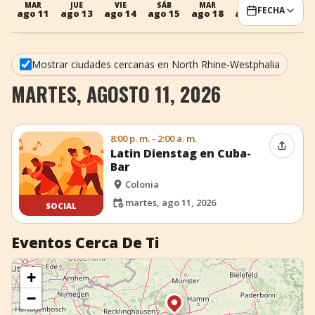
MAR
JUE
VIE
SÁB
MAR
MIÉ
JUE
FECHA
ago 11
ago 13
ago 14
ago 15
ago 18
ago 19
ago 20
+
Añadir evento
Mostrar ciudades cercanas en North Rhine-Westphalia
MARTES, AGOSTO 11, 2026
8:00 p. m. - 2:00 a. m.
Compar
Latin Dienstag en Cuba-
Bar
Colonia
martes, ago 11, 2026
SOCIAL
Eventos Cerca De Ti
+
−