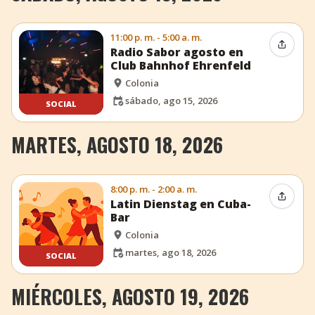
11:00 p. m. - 5:00 a. m.
Compar
Radio Sabor agosto en
Club Bahnhof Ehrenfeld
Colonia
sábado, ago 15, 2026
SOCIAL
MARTES, AGOSTO 18, 2026
8:00 p. m. - 2:00 a. m.
Compar
Latin Dienstag en Cuba-
Bar
Colonia
martes, ago 18, 2026
SOCIAL
MIÉRCOLES, AGOSTO 19, 2026