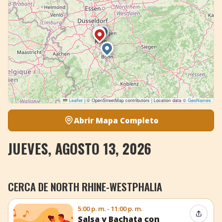
Leaflet
|
© OpenStreetMap contributors | Location data ©
GeoNames
Abrir Mapa Completo
JUEVES, AGOSTO 13, 2026
CERCA DE NORTH RHINE-WESTPHALIA
5:00 p. m. - 11:00 p. m.
Compar
Salsa y Bachata con