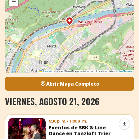
−
Leaflet
|
© OpenStreetMap contributors | Location data ©
GeoNames
Abrir Mapa Completo
VIERNES, AGOSTO 21, 2026
6:30 p. m. - 1:00 a. m.
Compar
Eventos de SBK & Line
Dance en Tanzloft Trier