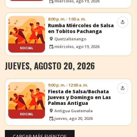
miércoles, ago 19, 2026
8:00 p. m. - 1:00 a. m.
Compar
Rumba Miércoles de Salsa
en Tobitos Pachanga
Quetzaltenango
miércoles, ago 19, 2026
SOCIAL
JUEVES, AGOSTO 20, 2026
9:00 p. m. - 12:00 a. m.
Compar
Fiesta de Salsa/Bachata
Jueves y Domingo en Las
Palmas Antigua
Antigua Guatemala
SOCIAL
jueves, ago 20, 2026
CARGAR MÁS EVENTOS