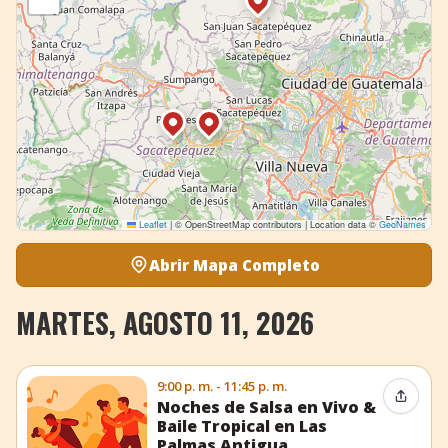
Leaflet
|
© OpenStreetMap contributors | Location data ©
GeoNames
Abrir Mapa Completo
MARTES, AGOSTO 11, 2026
9:00 p. m. - 11:45 p. m.
Compar
Noches de Salsa en Vivo &
Baile Tropical en Las
Palmas Antigua