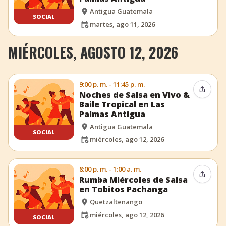
Antigua Guatemala
SOCIAL
martes, ago 11, 2026
MIÉRCOLES, AGOSTO 12, 2026
9:00 p. m. - 11:45 p. m.
Compar
Noches de Salsa en Vivo &
Baile Tropical en Las
Palmas Antigua
Antigua Guatemala
SOCIAL
miércoles, ago 12, 2026
8:00 p. m. - 1:00 a. m.
Compar
Rumba Miércoles de Salsa
en Tobitos Pachanga
Quetzaltenango
miércoles, ago 12, 2026
SOCIAL