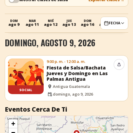
+
Añadir evento
DOM
MAR
MIÉ
JUE
DOM
MAR
MIÉ
FECHA
ago 9
ago 11
ago 12
ago 13
ago 16
ago 18
ago 19
DOMINGO, AGOSTO 9, 2026
9:00 p. m. - 12:00 a. m.
Compar
Fiesta de Salsa/Bachata
Jueves y Domingo en Las
Palmas Antigua
Antigua Guatemala
SOCIAL
domingo, ago 9, 2026
Eventos Cerca De Ti
+
−