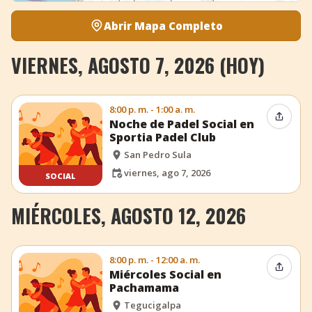
Abrir Mapa Completo
VIERNES, AGOSTO 7, 2026 (HOY)
8:00 p. m. - 1:00 a. m.
Compar
Noche de Padel Social en
Sportia Padel Club
San Pedro Sula
viernes, ago 7, 2026
SOCIAL
MIÉRCOLES, AGOSTO 12, 2026
8:00 p. m. - 12:00 a. m.
Compar
Miércoles Social en
Pachamama
Tegucigalpa