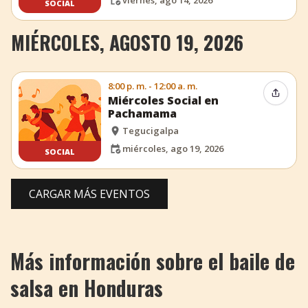
viernes, ago 14, 2026
SOCIAL
MIÉRCOLES, AGOSTO 19, 2026
8:00 p. m. - 12:00 a. m.
Compar
Miércoles Social en
Pachamama
Tegucigalpa
miércoles, ago 19, 2026
SOCIAL
CARGAR MÁS EVENTOS
Más información sobre el baile de
salsa en Honduras