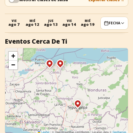
+
Añadir evento
VIE
MIÉ
JUE
VIE
MIÉ
FECHA
ago 7
ago 12
ago 13
ago 14
ago 19
Eventos Cerca De Ti
+
−
Leaflet
|
© OpenStreetMap contributors | Location data ©
GeoNames