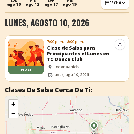
LUN
MIÉ
LUN
MIÉ
FECHA
ago 10
ago 12
ago 17
ago 19
+
Añadir evento
LUNES, AGOSTO 10, 2026
7:00 p. m. - 8:00 p. m.
Compar
Clase de Salsa para
Principiantes el Lunes en
TC Dance Club
Cedar Rapids
CLASE
lunes, ago 10, 2026
Clases De Salsa Cerca De Ti:
+
−