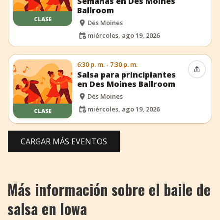
Semanas en Des Moines
Ballroom
CLASE
Des Moines
miércoles, ago 19, 2026
6:30 p. m. - 7:30 p. m.
Compar
Salsa para principiantes
en Des Moines Ballroom
Des Moines
miércoles, ago 19, 2026
CLASE
CARGAR MÁS EVENTOS
Más información sobre el baile de
salsa en Iowa