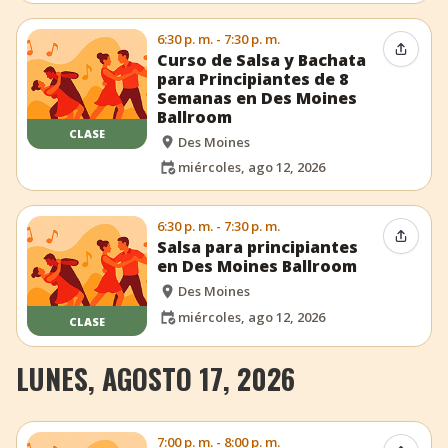
6:30 p. m. - 7:30 p. m.
Compar
Curso de Salsa y Bachata
para Principiantes de 8
Semanas en Des Moines
Ballroom
CLASE
Des Moines
miércoles, ago 12, 2026
6:30 p. m. - 7:30 p. m.
Compar
Salsa para principiantes
en Des Moines Ballroom
Des Moines
miércoles, ago 12, 2026
CLASE
LUNES, AGOSTO 17, 2026
7:00 p. m. - 8:00 p. m.