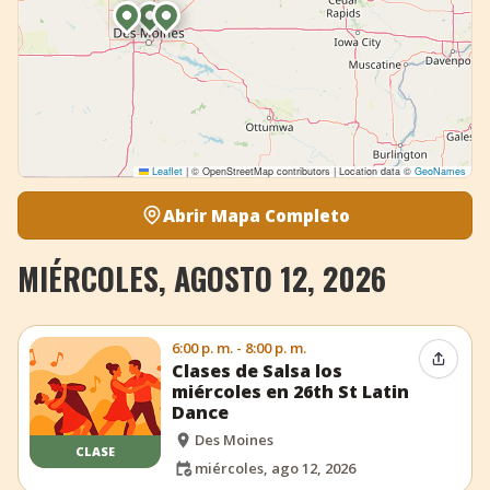
Leaflet
|
© OpenStreetMap contributors | Location data ©
GeoNames
Abrir Mapa Completo
MIÉRCOLES, AGOSTO 12, 2026
6:00 p. m. - 8:00 p. m.
Compar
Clases de Salsa los
miércoles en 26th St Latin
Dance
Des Moines
CLASE
miércoles, ago 12, 2026