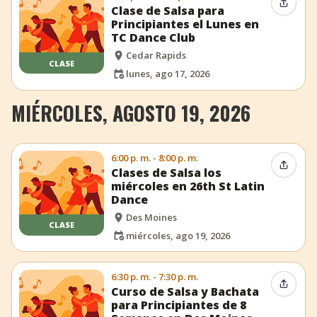
Compar
Clase de Salsa para
Principiantes el Lunes en
TC Dance Club
Cedar Rapids
CLASE
lunes, ago 17, 2026
MIÉRCOLES, AGOSTO 19, 2026
6:00 p. m. - 8:00 p. m.
Compar
Clases de Salsa los
miércoles en 26th St Latin
Dance
Des Moines
CLASE
miércoles, ago 19, 2026
6:30 p. m. - 7:30 p. m.
Compar
Curso de Salsa y Bachata
para Principiantes de 8