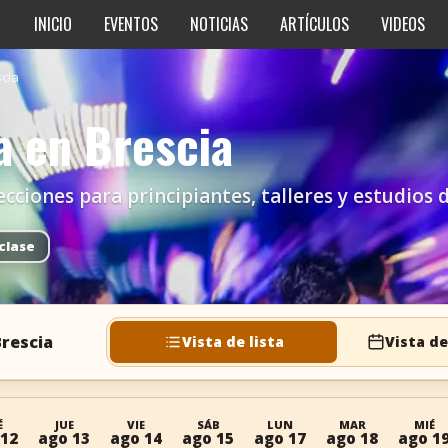
INICIO
EVENTOS
NOTICIAS
ARTÍCULOS
VIDEOS
cia
a en Brescia
ecciones para principiantes, talleres y estudios d
clase
Brescia
Vista de lista
Vista de
É
JUE
VIE
SÁB
LUN
MAR
MIÉ
 12
ago 13
ago 14
ago 15
ago 17
ago 18
ago 1