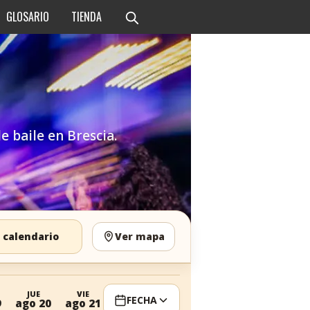
GLOSARIO
TIENDA
e baile en Brescia.
 calendario
Ver mapa
JUE
VIE
FECHA
9
ago 20
ago 21