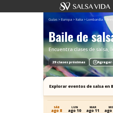
Guías
>
Europa
>
Italia
>
Lombardía
>
Bres
Baile de sals
Encuentra clases de salsa, l
29 clases próximas
+
Agregar 
Explorar eventos de salsa en 
SÁB
LUN
MAR
MI
ago 8
ago 10
ago 11
ago