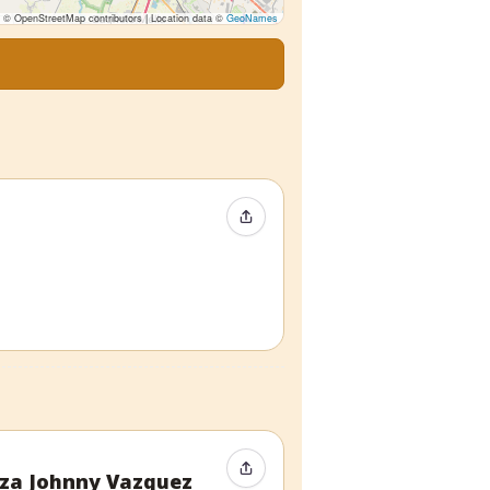
© OpenStreetMap contributors | Location data ©
GeoNames
Compartir evento
Compartir evento
nza Johnny Vazquez