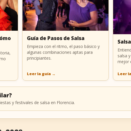
 Cómo
Guía de Pasos de Salsa
Salsa
Empieza con el ritmo, el paso básico y
Entiend
algunas combinaciones aptas para
toria,
salsa y
principiantes.
ómo
mejor 
Leer la guía
→
Leer l
ilar?
iestas y festivales de salsa en Florencia.