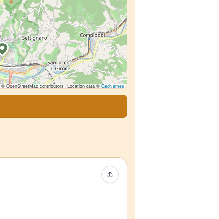
© OpenStreetMap contributors | Location data ©
GeoNames
Compartir evento