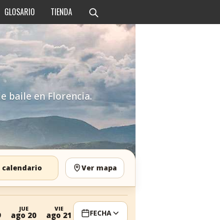
GLOSARIO
TIENDA
e baile en Florencia.
 calendario
Ver mapa
JUE
VIE
FECHA
9
ago 20
ago 21