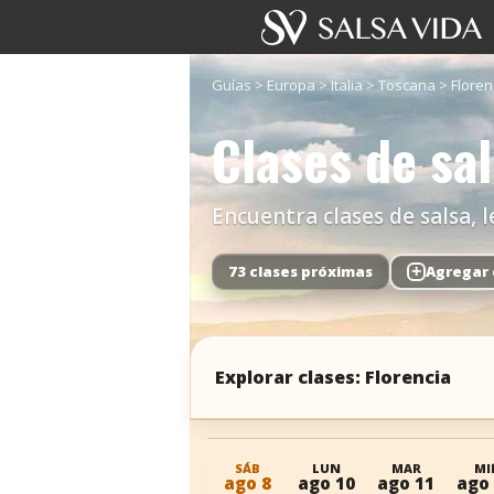
Guías
>
Europa
>
Italia
>
Toscana
>
Floren
Clases de sal
Encuentra clases de salsa, l
73 clases próximas
+
Agregar 
Explorar clases: Florencia
SÁB
LUN
MAR
MI
ago 8
ago 10
ago 11
ago