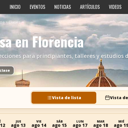
INICIO
EVENTOS
NOTICIAS
ARTÍCULOS
VIDEOS
cia
>
Clases
sa en Florencia
ecciones para principiantes, talleres y estudios d
clase
Vista de lista
Vista de
É
JUE
VIE
SÁB
LUN
MAR
MIÉ
 12
ago 13
ago 14
ago 15
ago 17
ago 18
ago 1