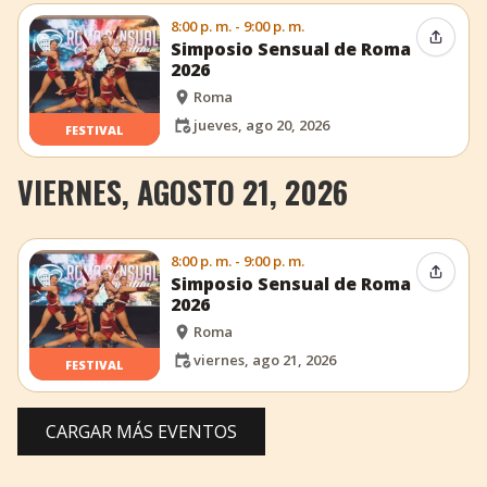
8:00 p. m. - 9:00 p. m.
Compar
Simposio Sensual de Roma
2026
Roma
jueves, ago 20, 2026
FESTIVAL
VIERNES, AGOSTO 21, 2026
8:00 p. m. - 9:00 p. m.
Compar
Simposio Sensual de Roma
2026
Roma
viernes, ago 21, 2026
FESTIVAL
CARGAR MÁS EVENTOS