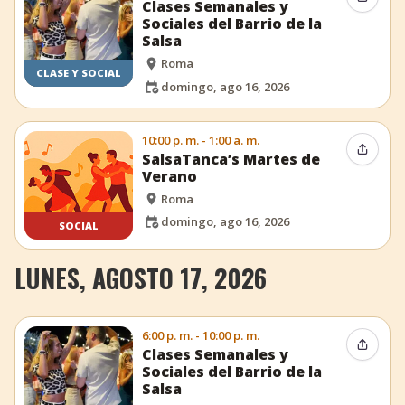
Compar
Clases Semanales y
Sociales del Barrio de la
Salsa
Roma
CLASE Y SOCIAL
domingo, ago 16, 2026
10:00 p. m. - 1:00 a. m.
Compar
SalsaTanca’s Martes de
Verano
Roma
domingo, ago 16, 2026
SOCIAL
LUNES, AGOSTO 17, 2026
6:00 p. m. - 10:00 p. m.
Compar
Clases Semanales y
Sociales del Barrio de la
Salsa