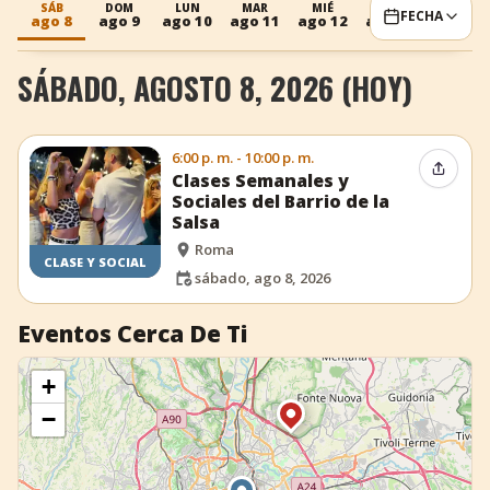
SÁB
DOM
LUN
MAR
MIÉ
SÁB
DOM
FECHA
ago 8
ago 9
ago 10
ago 11
ago 12
ago 15
ago 16
+
Añadir evento
SÁBADO, AGOSTO 8, 2026 (HOY)
6:00 p. m. - 10:00 p. m.
Compar
Clases Semanales y
Sociales del Barrio de la
Salsa
Roma
CLASE Y SOCIAL
sábado, ago 8, 2026
Eventos Cerca De Ti
+
−