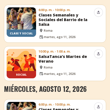
6:00 p. m. - 10:00 p. m.
Compar
Clases Semanales y
Sociales del Barrio de la
Salsa
Roma
CLASE Y SOCIAL
martes, ago 11, 2026
10:00 p. m. - 1:00 a. m.
Compar
SalsaTanca’s Martes de
Verano
Roma
martes, ago 11, 2026
SOCIAL
MIÉRCOLES, AGOSTO 12, 2026
6:00 p. m. - 10:00 p. m.
Compar
Clases Semanales y