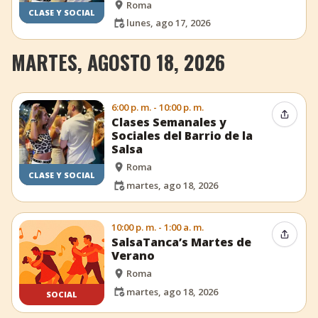
Roma
CLASE Y SOCIAL
lunes, ago 17, 2026
MARTES, AGOSTO 18, 2026
6:00 p. m. - 10:00 p. m.
Compar
Clases Semanales y
Sociales del Barrio de la
Salsa
Roma
CLASE Y SOCIAL
martes, ago 18, 2026
10:00 p. m. - 1:00 a. m.
Compar
SalsaTanca’s Martes de
Verano
Roma
martes, ago 18, 2026
SOCIAL