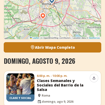
Leaflet
|
© OpenStreetMap contributors | Location data ©
GeoNames
Abrir Mapa Completo
DOMINGO, AGOSTO 9, 2026
6:00 p. m. - 10:00 p. m.
Compar
Clases Semanales y
Sociales del Barrio de la
Salsa
Roma
CLASE Y SOCIAL
domingo, ago 9, 2026