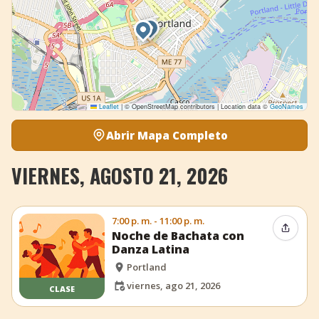
Leaflet
|
© OpenStreetMap contributors | Location data ©
GeoNames
Abrir Mapa Completo
VIERNES, AGOSTO 21, 2026
7:00 p. m. - 11:00 p. m.
Compar
Noche de Bachata con
Danza Latina
Portland
viernes, ago 21, 2026
CLASE