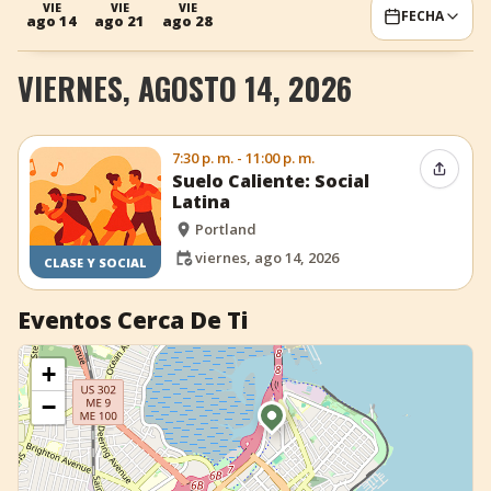
VIE
VIE
VIE
FECHA
ago 14
ago 21
ago 28
+
Añadir evento
VIERNES, AGOSTO 14, 2026
7:30 p. m. - 11:00 p. m.
Compar
Suelo Caliente: Social
Latina
Portland
viernes, ago 14, 2026
CLASE Y SOCIAL
Eventos Cerca De Ti
+
−