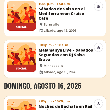
10:00 p. m. - 1:00 a. m.
Compar
Sábados de Salsa en el
Mediterranean Cruise
Cafe
Burnsville
SOCIAL
sábado, ago 15, 2026
8:00 p. m. - 1:30 a. m.
Compar
Malamanya Live – Sábados
Segundos con DJ Salsa
Brava
Minneapolis
SOCIAL
sábado, ago 15, 2026
DOMINGO, AGOSTO 16, 2026
7:00 p. m. - 10:00 p. m.
Compar
Noches de Bachata en Rail