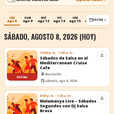
+
Añadir evento
SÁB
DOM
MIÉ
VIE
SÁB
DOM
MIÉ
FECHA
ago 8
ago 9
ago 12
ago 14
ago 15
ago 16
ago 19
SÁBADO, AGOSTO 8, 2026 (HOY)
10:00 p. m. - 1:00 a. m.
Compar
Sábados de Salsa en el
Mediterranean Cruise
Cafe
Burnsville
SOCIAL
sábado, ago 8, 2026
8:00 p. m. - 1:30 a. m.
Compar
Malamanya Live – Sábados
Segundos con DJ Salsa
Brava