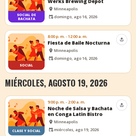
Werks Brewing Depot
Minneapolis
SOCIAL DE
domingo, ago 16, 2026
BACHATA
8:00 p. m. - 12:00 a. m.
Compar
Fiesta de Baile Nocturna
Minneapolis
domingo, ago 16, 2026
SOCIAL
MIÉRCOLES, AGOSTO 19, 2026
9:00 p. m. - 2:00 a. m.
Compar
Noche de Salsa y Bachata
en Conga Latin Bistro
Minneapolis
miércoles, ago 19, 2026
CLASE Y SOCIAL