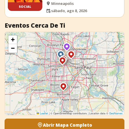
Minneapolis
SOCIAL
sábado, ago 8, 2026
Eventos Cerca De Ti
+
−
Leaflet
|
© OpenStreetMap contributors | Location data ©
GeoNames
Abrir Mapa Completo