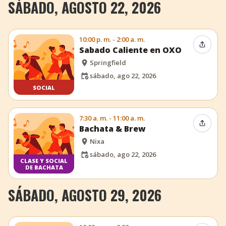
SÁBADO, AGOSTO 22, 2026
10:00 p. m. - 2:00 a. m.
Compar
Sabado Caliente en OXO
Springfield
sábado, ago 22, 2026
SOCIAL
7:30 a. m. - 11:00 a. m.
Compar
Bachata & Brew
Nixa
sábado, ago 22, 2026
CLASE Y SOCIAL
DE BACHATA
SÁBADO, AGOSTO 29, 2026