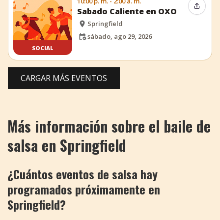
10:00 p. m. - 2:00 a. m.
Compar
Sabado Caliente en OXO
Springfield
sábado, ago 29, 2026
SOCIAL
CARGAR MÁS EVENTOS
Más información sobre el baile de
salsa en Springfield
¿Cuántos eventos de salsa hay
programados próximamente en
Springfield?