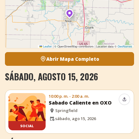
Leaflet
|
© OpenStreetMap contributors | Location data ©
GeoNames
Abrir Mapa Completo
SÁBADO, AGOSTO 15, 2026
10:00 p. m. - 2:00 a. m.
Compar
Sabado Caliente en OXO
Springfield
sábado, ago 15, 2026
SOCIAL