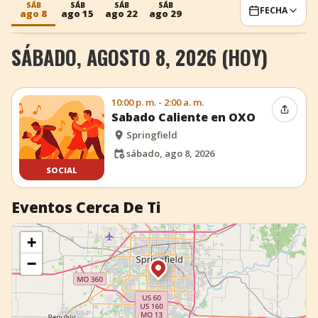
SÁB
SÁB
SÁB
SÁB
FECHA
ago 8
ago 15
ago 22
ago 29
+
Añadir evento
SÁBADO, AGOSTO 8, 2026 (HOY)
10:00 p. m. - 2:00 a. m.
Compar
Sabado Caliente en OXO
Springfield
sábado, ago 8, 2026
SOCIAL
Eventos Cerca De Ti
+
−