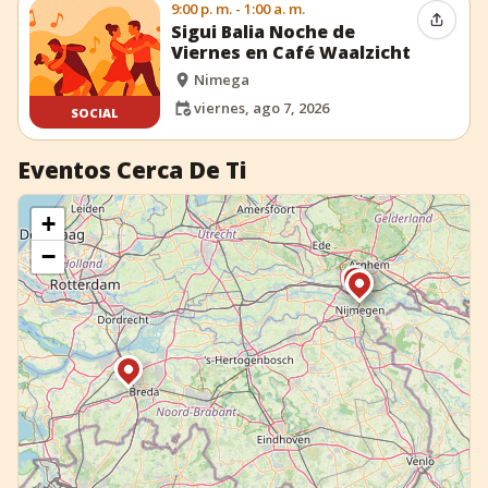
9:00 p. m. - 1:00 a. m.
Compar
Sigui Balia Noche de
Viernes en Café Waalzicht
Nimega
viernes, ago 7, 2026
SOCIAL
Eventos Cerca De Ti
+
−