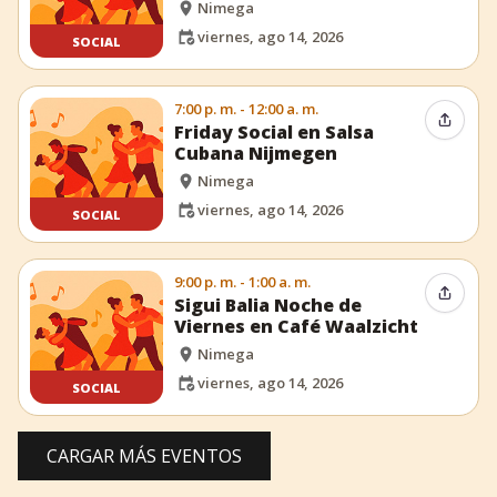
Nimega
viernes, ago 14, 2026
SOCIAL
7:00 p. m. - 12:00 a. m.
Compar
Friday Social en Salsa
Cubana Nijmegen
Nimega
viernes, ago 14, 2026
SOCIAL
9:00 p. m. - 1:00 a. m.
Compar
Sigui Balia Noche de
Viernes en Café Waalzicht
Nimega
viernes, ago 14, 2026
SOCIAL
CARGAR MÁS EVENTOS