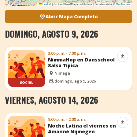
Leaflet
|
© OpenStreetMap contributors | Location data ©
GeoNames
Abrir Mapa Completo
DOMINGO, AGOSTO 9, 2026
3:00 p. m. - 7:00 p. m.
Compar
NimmaHop en Dansschool
Salsa Típica
Nimega
domingo, ago 9, 2026
SOCIAL
VIERNES, AGOSTO 14, 2026
9:00 p. m. - 2:00 a. m.
Compar
Noche Latina el viernes en
Amanné Nijmegen