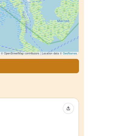
© OpenStreetMap contributors | Location data ©
GeoNames
Compartir evento