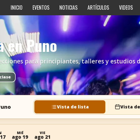
INICIO
EVENTOS
NOTICIAS
ARTÍCULOS
VIDEOS
sa en Puno
ecciones para principiantes, talleres y estudios 
clase
 Puno
Vista de lista
Vista de
N
MIÉ
VIE
 17
ago 19
ago 21