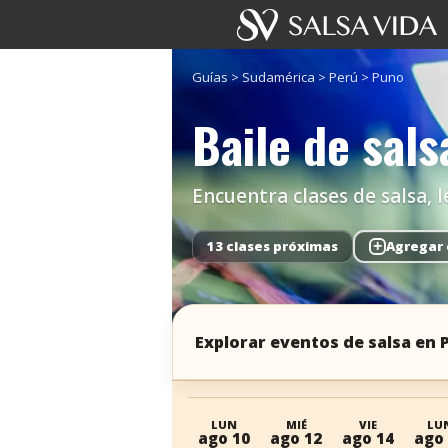
Guías
>
Sudamérica
>
Perú
>
Puno
Baile de sal
Encuentra clases de salsa, l
13 clases próximas
+
Agregar 
Explorar eventos de salsa en
LUN
MIÉ
VIE
LU
ago 10
ago 12
ago 14
ago