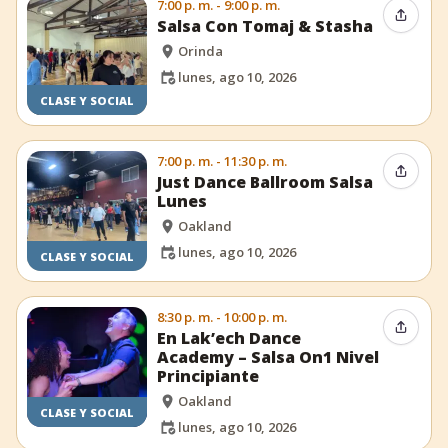
7:00 p. m. - 9:00 p. m.
Compar
Salsa Con Tomaj & Stasha
Orinda
lunes, ago 10, 2026
CLASE Y SOCIAL
7:00 p. m. - 11:30 p. m.
Compar
Just Dance Ballroom Salsa
Lunes
Oakland
lunes, ago 10, 2026
CLASE Y SOCIAL
8:30 p. m. - 10:00 p. m.
Compar
En Lak’ech Dance
Academy – Salsa On1 Nivel
Principiante
Oakland
CLASE Y SOCIAL
lunes, ago 10, 2026