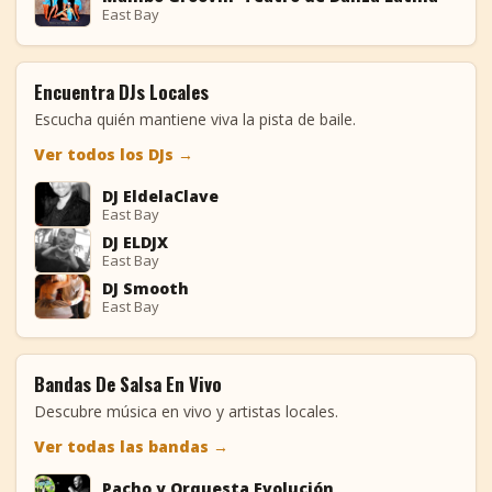
MG
East Bay
Encuentra DJs Locales
Escucha quién mantiene viva la pista de baile.
Ver todos los DJs
→
DJ EldelaClave
DE
East Bay
DJ ELDJX
DE
East Bay
DJ Smooth
DS
East Bay
Bandas De Salsa En Vivo
Descubre música en vivo y artistas locales.
Ver todas las bandas
→
Pacho y Orquesta Evolución