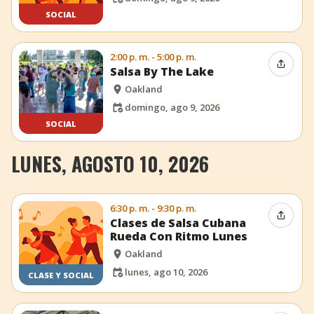
SOCIAL
2:00 p. m. - 5:00 p. m.
Compar
Salsa By The Lake
Oakland
domingo, ago 9, 2026
SOCIAL
LUNES, AGOSTO 10, 2026
6:30 p. m. - 9:30 p. m.
Compar
Clases de Salsa Cubana
Rueda Con Ritmo Lunes
Oakland
lunes, ago 10, 2026
CLASE Y SOCIAL