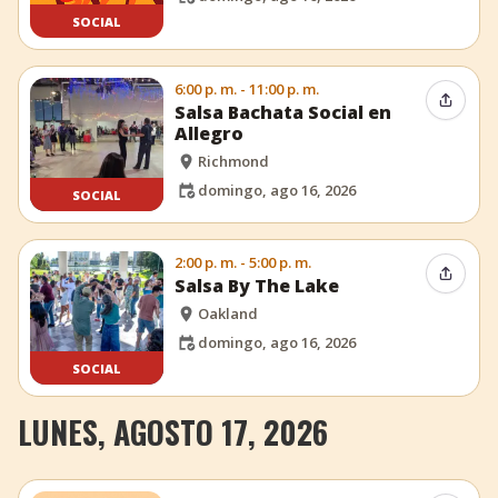
SOCIAL
6:00 p. m. - 11:00 p. m.
Compar
Salsa Bachata Social en
Allegro
Richmond
domingo, ago 16, 2026
SOCIAL
2:00 p. m. - 5:00 p. m.
Compar
Salsa By The Lake
Oakland
domingo, ago 16, 2026
SOCIAL
LUNES, AGOSTO 17, 2026