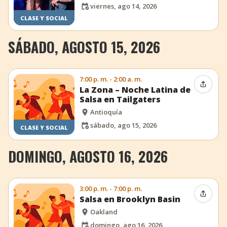
viernes, ago 14, 2026
CLASE Y SOCIAL
SÁBADO, AGOSTO 15, 2026
7:00 p. m. - 2:00 a. m.
Compar
La Zona – Noche Latina de
Salsa en Tailgaters
Antioquía
sábado, ago 15, 2026
CLASE Y SOCIAL
DOMINGO, AGOSTO 16, 2026
3:00 p. m. - 7:00 p. m.
Compar
Salsa en Brooklyn Basin
Oakland
domingo, ago 16, 2026