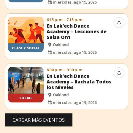
miércoles, ago 19, 2026
6:15 p. m. - 7:15 p. m.
Compar
En Lak’ech Dance
Academy – Lecciones de
Salsa On1
Oakland
CLASE Y SOCIAL
miércoles, ago 19, 2026
8:30 p. m. - 9:30 p. m.
Compar
En Lak’ech Dance
Academy – Bachata Todos
los Niveles
Oakland
SOCIAL
miércoles, ago 19, 2026
CARGAR MÁS EVENTOS