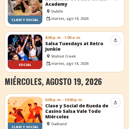
Academy
Dublín
martes, ago 18, 2026
CLASE Y SOCIAL
8:00 p. m. - 1:00 a. m.
Compar
Salsa Tuesdays at Retro
Junkie
Walnut Creek
martes, ago 18, 2026
SOCIAL
MIÉRCOLES, AGOSTO 19, 2026
6:00 p. m. - 10:00 p. m.
Compar
Clase y Social de Rueda de
Casino Salsa Vale Todo
Miércoles
Oakland
CLASE Y SOCIAL