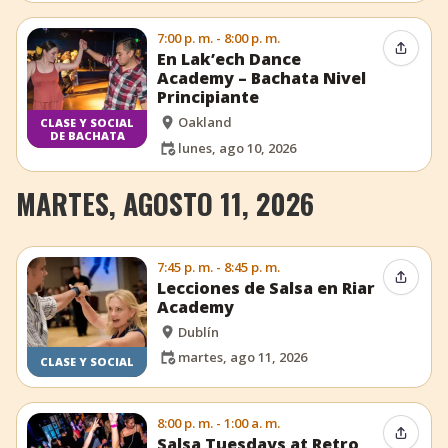
7:00 p. m. - 8:00 p. m.
Compar
En Lak’ech Dance
Academy – Bachata Nivel
Principiante
Oakland
CLASE Y SOCIAL
DE BACHATA
lunes, ago 10, 2026
MARTES, AGOSTO 11, 2026
7:45 p. m. - 8:45 p. m.
Compar
Lecciones de Salsa en Riar
Academy
Dublín
martes, ago 11, 2026
CLASE Y SOCIAL
8:00 p. m. - 1:00 a. m.
Compar
Salsa Tuesdays at Retro