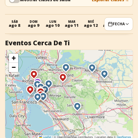
+
Añadir evento
SÁB
DOM
LUN
MAR
MIÉ
JUE
VIE
FECHA
ago 8
ago 9
ago 10
ago 11
ago 12
ago 13
ago 14
Eventos Cerca De Ti
+
−
Leaflet
|
© OpenStreetMap contributors | Location data ©
GeoNames