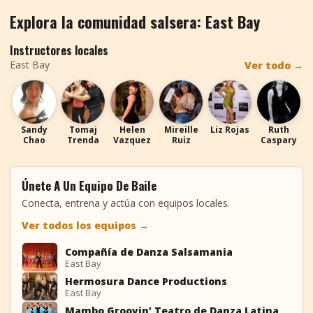
Explora la comunidad salsera: East Bay
Instructores locales
East Bay
Ver todo
→
SC
TT
HV
MR
LR
RC
Sandy
Tomaj
Helen
Mireille
Liz Rojas
Ruth
Chao
Trenda
Vazquez
Ruiz
Caspary
Únete A Un Equipo De Baile
Conecta, entrena y actúa con equipos locales.
Ver todos los equipos
→
Compañía de Danza Salsamania
CD
East Bay
Hermosura Dance Productions
HD
East Bay
Mambo Groovin’ Teatro de Danza Latina