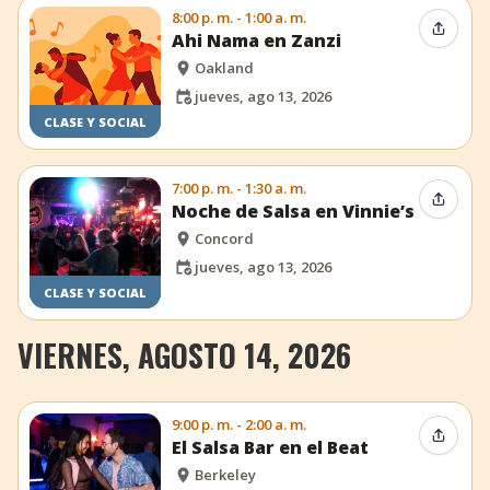
8:00 p. m. - 1:00 a. m.
Compar
Ahi Nama en Zanzi
Oakland
jueves, ago 13, 2026
CLASE Y SOCIAL
7:00 p. m. - 1:30 a. m.
Compar
Noche de Salsa en Vinnie’s
Concord
jueves, ago 13, 2026
CLASE Y SOCIAL
VIERNES, AGOSTO 14, 2026
9:00 p. m. - 2:00 a. m.
Compar
El Salsa Bar en el Beat
Berkeley