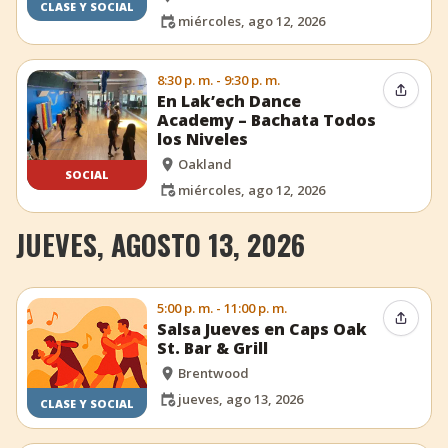
CLASE Y SOCIAL
miércoles, ago 12, 2026
8:30 p. m. - 9:30 p. m.
Compar
En Lak’ech Dance
Academy – Bachata Todos
los Niveles
Oakland
SOCIAL
miércoles, ago 12, 2026
JUEVES, AGOSTO 13, 2026
5:00 p. m. - 11:00 p. m.
Compar
Salsa Jueves en Caps Oak
St. Bar & Grill
Brentwood
jueves, ago 13, 2026
CLASE Y SOCIAL