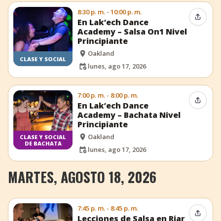
8:30 p. m. - 10:00 p. m.
Compar
En Lak’ech Dance
Academy – Salsa On1 Nivel
Principiante
Oakland
CLASE Y SOCIAL
lunes, ago 17, 2026
7:00 p. m. - 8:00 p. m.
Compar
En Lak’ech Dance
Academy – Bachata Nivel
Principiante
Oakland
CLASE Y SOCIAL
DE BACHATA
lunes, ago 17, 2026
MARTES, AGOSTO 18, 2026
7:45 p. m. - 8:45 p. m.
Compar
Lecciones de Salsa en Riar