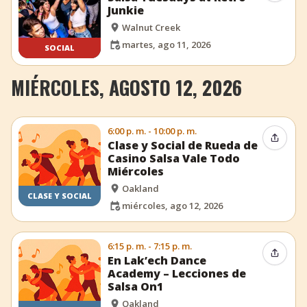
Junkie
Walnut Creek
martes, ago 11, 2026
SOCIAL
MIÉRCOLES, AGOSTO 12, 2026
6:00 p. m. - 10:00 p. m.
Compar
Clase y Social de Rueda de
Casino Salsa Vale Todo
Miércoles
Oakland
CLASE Y SOCIAL
miércoles, ago 12, 2026
6:15 p. m. - 7:15 p. m.
Compar
En Lak’ech Dance
Academy – Lecciones de
Salsa On1
Oakland