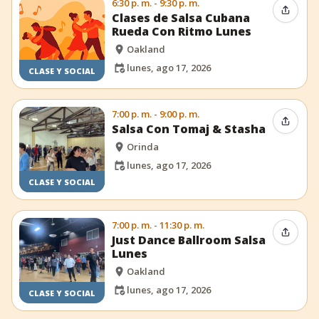
6:30 p. m. - 9:30 p. m.
Compar
Clases de Salsa Cubana
Rueda Con Ritmo Lunes
Oakland
lunes, ago 17, 2026
CLASE Y SOCIAL
7:00 p. m. - 9:00 p. m.
Compar
Salsa Con Tomaj & Stasha
Orinda
lunes, ago 17, 2026
CLASE Y SOCIAL
7:00 p. m. - 11:30 p. m.
Compar
Just Dance Ballroom Salsa
Lunes
Oakland
lunes, ago 17, 2026
CLASE Y SOCIAL