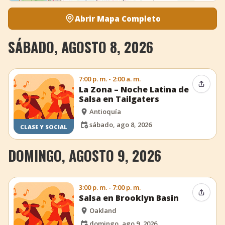
Abrir Mapa Completo
SÁBADO, AGOSTO 8, 2026
7:00 p. m. - 2:00 a. m.
Compar
La Zona – Noche Latina de
Salsa en Tailgaters
Antioquía
sábado, ago 8, 2026
CLASE Y SOCIAL
DOMINGO, AGOSTO 9, 2026
3:00 p. m. - 7:00 p. m.
Compar
Salsa en Brooklyn Basin
Oakland
domingo, ago 9, 2026