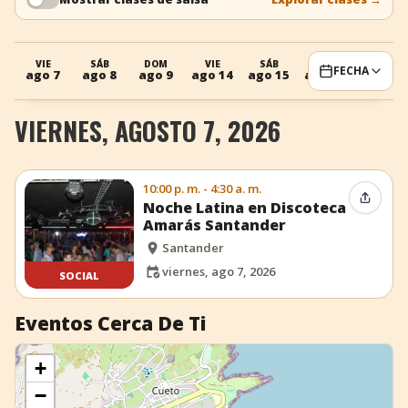
+
Añadir evento
VIE
SÁB
DOM
VIE
SÁB
DOM
FECHA
ago 7
ago 8
ago 9
ago 14
ago 15
ago 16
VIERNES, AGOSTO 7, 2026
10:00 p. m. - 4:30 a. m.
Compar
Noche Latina en Discoteca
Amarás Santander
Santander
viernes, ago 7, 2026
SOCIAL
Eventos Cerca De Ti
+
−