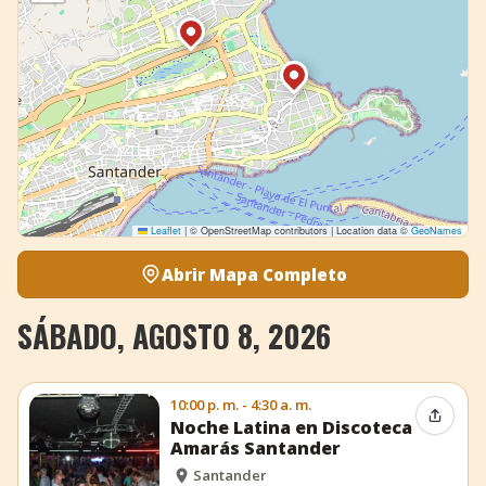
Leaflet
|
© OpenStreetMap contributors | Location data ©
GeoNames
Abrir Mapa Completo
SÁBADO, AGOSTO 8, 2026
10:00 p. m. - 4:30 a. m.
Compar
Noche Latina en Discoteca
Amarás Santander
Santander