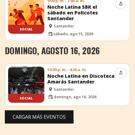
9:00 p. m. - 1:00 a. m.
Compar
Noche Latina SBK el
sábado en Policotes
Santander
Santander
SOCIAL
sábado, ago 15, 2026
DOMINGO, AGOSTO 16, 2026
10:00 p. m. - 4:30 a. m.
Compar
Noche Latina en Discoteca
Amarás Santander
Santander
domingo, ago 16, 2026
SOCIAL
CARGAR MÁS EVENTOS