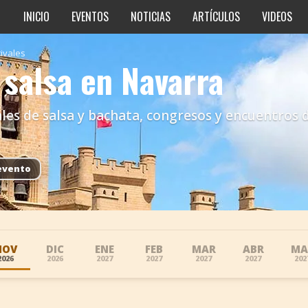
INICIO
EVENTOS
NOTICIAS
ARTÍCULOS
VIDEOS
tivales
 salsa en Navarra
les de salsa y bachata, congresos y encuentros 
evento
NOV
DIC
ENE
FEB
MAR
ABR
MA
2026
2026
2027
2027
2027
2027
202