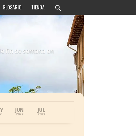
GLOSARIO
TIENDA
de fin de semana en
Y
JUN
JUL
7
2027
2027