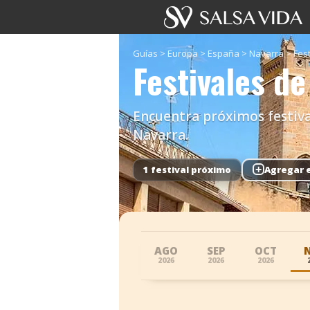
Guías
>
Europa
>
España
>
Navarra
>
Fes
Festivales de
Encuentra próximos festiva
Navarra.
1 festival próximo
+
Agregar 
AGO
SEP
OCT
2026
2026
2026