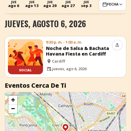
JUE
JUE
JUE
JUE
JUE
FECHA
ago 6
ago 13
ago 20
ago 27
sep 3
+
Añadir evento
JUEVES, AGOSTO 6, 2026
9:30 p. m. - 1:00 a. m.
Compar
Noche de Salsa & Bachata
Havana Fiesta en Cardiff
Cardiff
jueves, ago 6, 2026
SOCIAL
Eventos Cerca De Ti
+
−