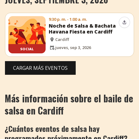
9:30 p. m. - 1:00 a. m.
Compar
Noche de Salsa & Bachata
Havana Fiesta en Cardiff
Cardiff
jueves, sep 3, 2026
SOCIAL
CARGAR MÁS EVENTOS
Más información sobre el baile de
salsa en Cardiff
¿Cuántos eventos de salsa hay
programados próximamente en Cardiff?