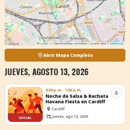
Leaflet
|
© OpenStreetMap contributors | Location data ©
GeoNames
Abrir Mapa Completo
JUEVES, AGOSTO 13, 2026
9:30 p. m. - 1:00 a. m.
Compar
Noche de Salsa & Bachata
Havana Fiesta en Cardiff
Cardiff
jueves, ago 13, 2026
SOCIAL