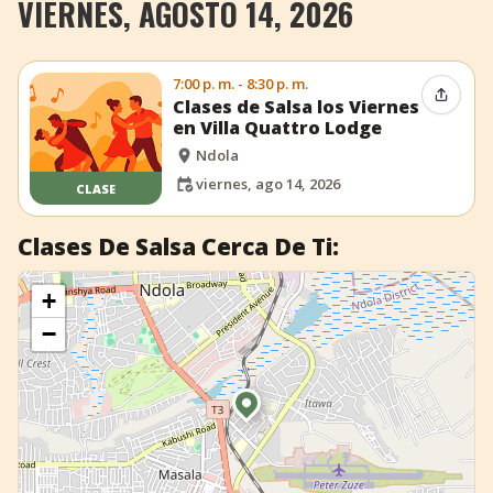
VIERNES, AGOSTO 14, 2026
+
Añadir evento
7:00 p. m. - 8:30 p. m.
Compar
Clases de Salsa los Viernes
en Villa Quattro Lodge
Ndola
viernes, ago 14, 2026
CLASE
Clases De Salsa Cerca De Ti:
+
−