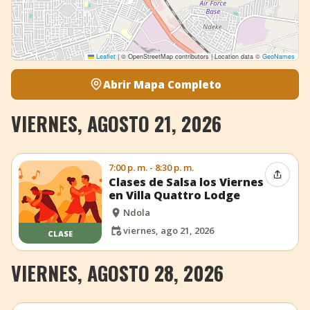
Leaflet
|
© OpenStreetMap contributors | Location data ©
GeoNames
Abrir Mapa Completo
VIERNES, AGOSTO 21, 2026
7:00 p. m. - 8:30 p. m.
Compar
Clases de Salsa los Viernes
en Villa Quattro Lodge
Ndola
viernes, ago 21, 2026
CLASE
VIERNES, AGOSTO 28, 2026