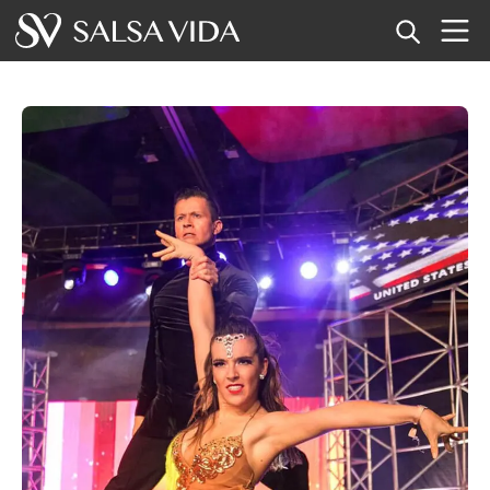
Inicio
Eventos
Noticias
Artículos
Videos
Glosario
Tienda
TuneTempo