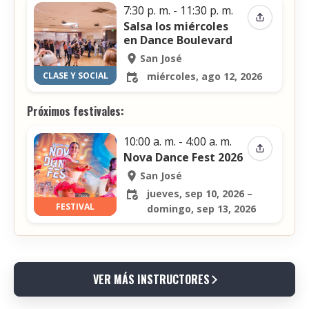
7:30 p. m. - 11:30 p. m.
Compartir
Salsa los miércoles
en Dance Boulevard
San José
CLASE Y SOCIAL
miércoles, ago 12, 2026
Próximos festivales:
10:00 a. m. - 4:00 a. m.
Compartir
Nova Dance Fest 2026
San José
jueves, sep 10, 2026 –
FESTIVAL
domingo, sep 13, 2026
VER MÁS INSTRUCTORES