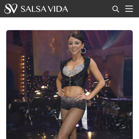
Inicio
Eventos
Noticias
Artículos
Videos
Glosario
Tienda
TuneTempo