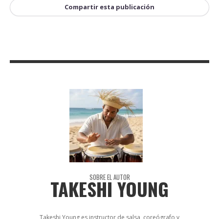
Compartir esta publicación
SOBRE EL AUTOR
TAKESHI YOUNG
Takeshi Young es instructor de salsa, coreógrafo y