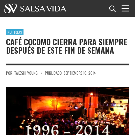
Inicio
NOTICIAS
Eventos
CAFÉ COCOMO CIERRA PARA SIEMPRE
DESPUÉS DE ESTE FIN DE SEMANA
Noticias
Artículos
POR
TAKESHI YOUNG
•
PUBLICADO
SEPTIEMBRE 10, 2014
Videos
Glosario
Tienda
TuneTempo