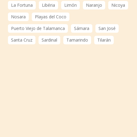
La Fortuna
Libéria
Limón
Naranjo
Nicoya
Nosara
Playas del Coco
Puerto Viejo de Talamanca
Sámara
San José
Santa Cruz
Sardinal
Tamarindo
Tilarán