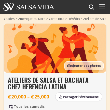
Accueil
Guides
>
Amérique du Nord
>
Costa Rica
>
Hérédia
>
Ateliers de Salsa
Événements
Actualités
Articles
Ajouter des photos
Vidéos
ATELIERS DE SALSA ET BACHATA
Glossaire
CHEZ HERENCIA LATINA
Boutique
₡20,000 – ₡25,000
Partager l’événement
TuneTempo
Tous les samedis