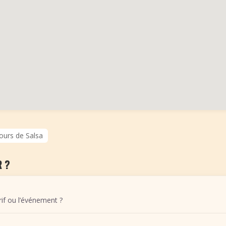
ours de Salsa
 ?
arif ou l’événement ?