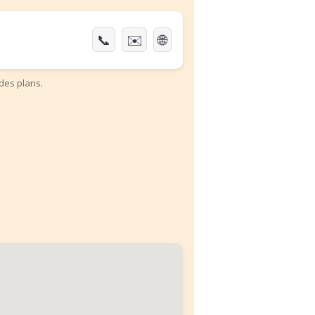
📞
✉️
🌐
des plans.