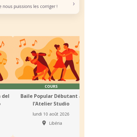
›
nous puissions les corriger !
COURS
COURS
 del
Baile Popular Débutant à
Cours de danse l
o
l’Atelier Studio
Casa del Edu
lundi 10 août 2026
lundi 10 août
Libéria
Libéri