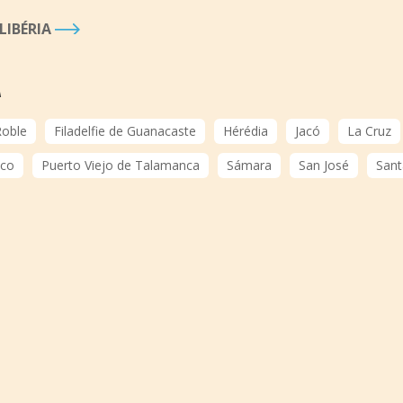
LIBÉRIA
A
Roble
Filadelfie de Guanacaste
Hérédia
Jacó
La Cruz
oco
Puerto Viejo de Talamanca
Sámara
San José
Sant