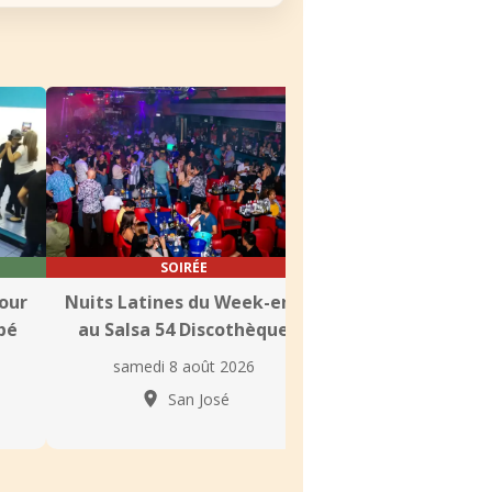
SOIRÉE
COURS
our
Nuits Latines du Week-end
Cours de Baile 
bé
au Salsa 54 Discothèque
l’Academia Nat
samedi 8 août 2026
samedi 8 août
San José
San Jo