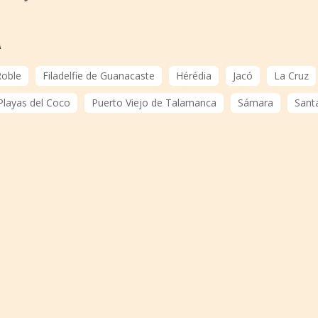
A
Roble
Filadelfie de Guanacaste
Hérédia
Jacó
La Cruz
Playas del Coco
Puerto Viejo de Talamanca
Sámara
Sant