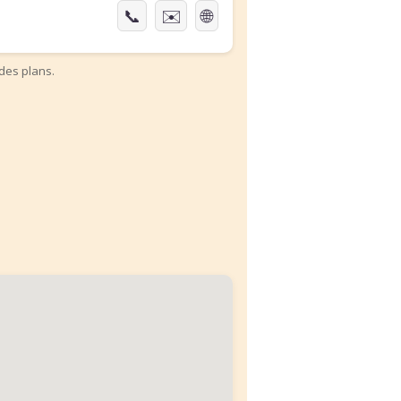
📞
✉️
🌐
des plans.