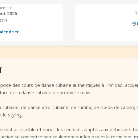
nement
oût 2026
T
0:00
alendrier
T
pose des cours de danse cubaine authentiques à Trinidad, accueil
lture de la danse cubaine de première main.
 cubaine, de danse afro-cubaine, de rumba, de rueda de casino, ai
 le styling.
ormat accessible et social, les rendant adaptés aux débutants t
uction se concentre non seulement sur les pas et la technique, ma