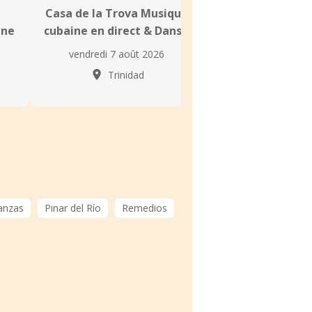
Casa de la Trova Musique
Rincón de la Sal
ine
cubaine en direct & Danse
cubaine en direc
vendredi 7 août 2026
vendredi 7 aoû
Trinidad
Trinid
anzas
Pinar del Río
Remedios