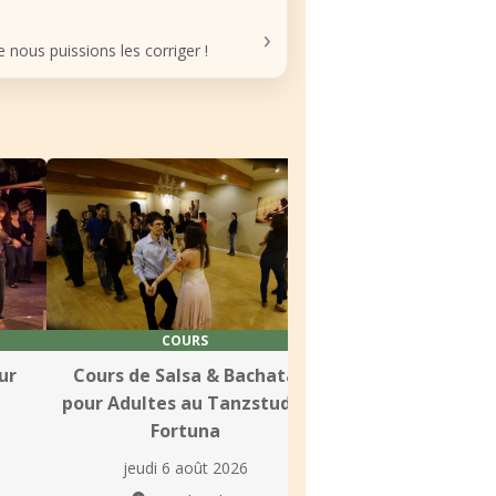
›
nous puissions les corriger !
COURS
COURS
ur
Cours de Salsa & Bachata
Cours de salsa po
pour Adultes au Tanzstudio
à Tanzschule 
Fortuna
Ohlman
jeudi 6 août 2026
jeudi 6 août 