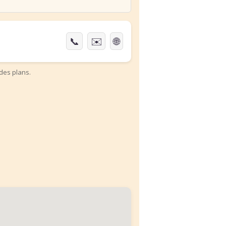
📞
✉️
🌐
des plans.