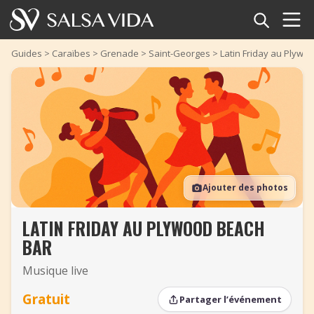
Accueil
Guides
>
Caraïbes
>
Grenade
>
Saint-Georges
>
Latin Friday au Plywo
Événements
Actualités
Articles
Ajouter des photos
Vidéos
LATIN FRIDAY AU PLYWOOD BEACH
Glossaire
BAR
Boutique
Musique live
TuneTempo
Gratuit
Partager l’événement