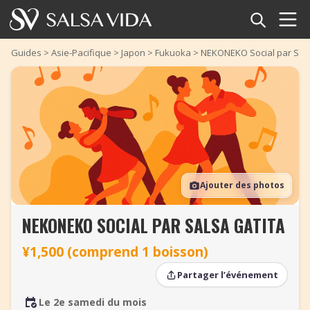
Accueil
Guides
>
Asie-Pacifique
>
Japon
>
Fukuoka
>
NEKONEKO Social par Sals
Événements
Actualités
Articles
Ajouter des photos
Vidéos
NEKONEKO SOCIAL PAR SALSA GATITA
Glossaire
¥1,500 (comprend 1 boisson)
Boutique
Partager l’événement
TuneTempo
Le 2e samedi du mois