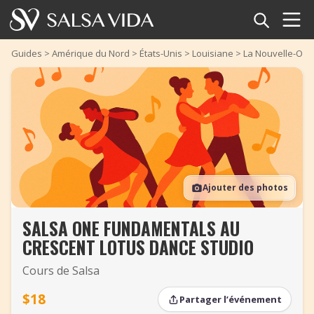
Accueil
Guides
>
Amérique du Nord
>
États-Unis
>
Louisiane
>
La Nouvelle-Orl
Événements
Actualités
Articles
Ajouter des photos
Vidéos
SALSA ONE FUNDAMENTALS AU
Glossaire
CRESCENT LOTUS DANCE STUDIO
Boutique
Cours de Salsa
TuneTempo
$18
Partager l’événement