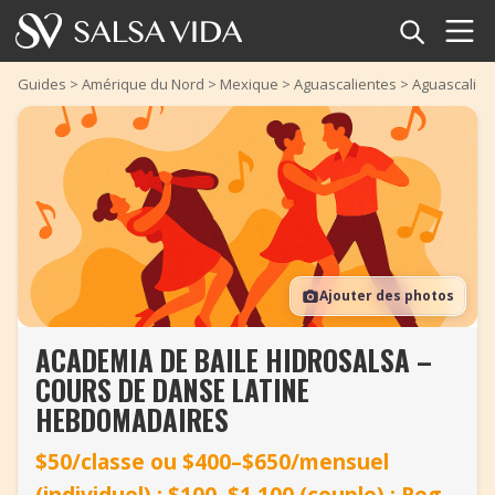
Accueil
Guides
>
Amérique du Nord
>
Mexique
>
Aguascalientes
>
Aguascalien
Événements
Actualités
Articles
Ajouter des photos
Vidéos
ACADEMIA DE BAILE HIDROSALSA –
Glossaire
COURS DE DANSE LATINE
Boutique
HEBDOMADAIRES
$50/classe ou $400–$650/mensuel
TuneTempo
(individuel) ; $100–$1,100 (couple) ; Reg.