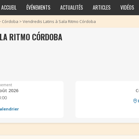
ACCUEIL
ÉVÉNEMENTS
ACTUALITÉS
ARTICLES
VIDÉOS
>
Córdoba
>
Vendredis Latins à Sala Ritmo Córdoba
ALA RITMO CÓRDOBA
nement
oût 2026
C
3:00
›
alendrier
›