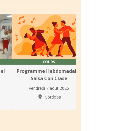
COURS
COURS
el
Programme Hebdomadaire
RR Dance Córdob
Salsa Con Clase
hebdomadaires 
latine et de
vendredi 7 août 2026
vendredi 7 aoû
Córdoba
Córdo