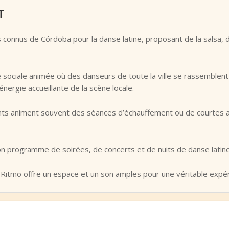
T
lus connus de Córdoba pour la danse latine, proposant de la salsa,
ociale animée où des danseurs de toute la ville se rassemblent p
nergie accueillante de la scène locale.
nts animent souvent des séances d’échauffement ou de courtes at
on programme de soirées, de concerts et de nuits de danse latine
a Ritmo offre un espace et un son amples pour une véritable expéri