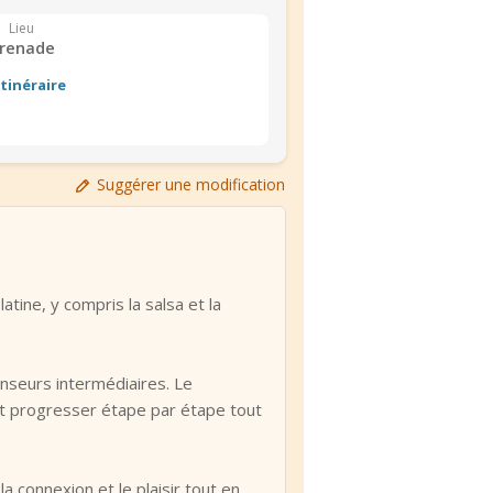
Lieu
renade
Itinéraire
Suggérer une modification
ne, y compris la salsa et la
anseurs intermédiaires. Le
t progresser étape par étape tout
a connexion et le plaisir tout en