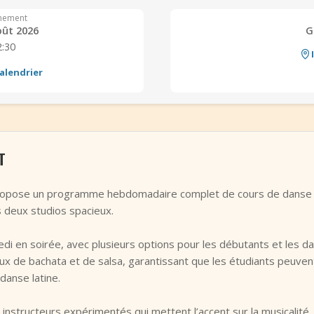
nement
oût 2026
G
2:30
alendrier
T
ropose un programme hebdomadaire complet de cours de danse lati
s deux studios spacieux.
redi en soirée, avec plusieurs options pour les débutants et les d
 de bachata et de salsa, garantissant que les étudiants peuven
 danse latine.
nstructeurs expérimentés qui mettent l’accent sur la musicalité, l