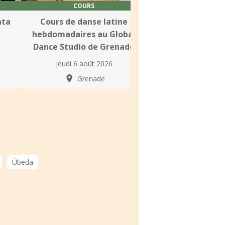
COURS
COURS
ata
Cours de danse latine
Cours de Salsa e
a
hebdomadaires au Global
au Baila2 Danc
Dance Studio de Grenade
Granad
jeudi 6 août 2026
jeudi 6 août 
Grenade
Grena
Úbeda