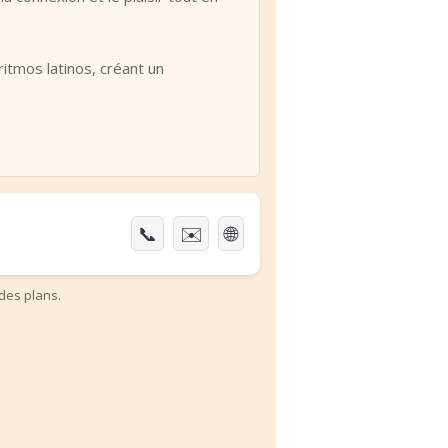
itmos latinos, créant un
📞
✉️
🌐
des plans.