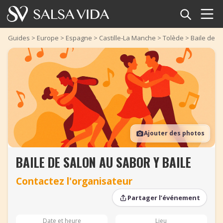
Accueil
Guides
>
Europe
>
Espagne
>
Castille-La Manche
>
Tolède
>
Baile de S
Événements
Actualités
Articles
Ajouter des photos
Vidéos
BAILE DE SALON AU SABOR Y BAILE
Glossaire
Contactez l'organisateur
Boutique
Partager l’événement
TuneTempo
Date et heure
Lieu