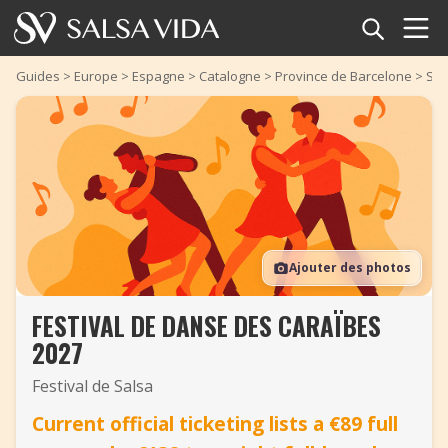
Accueil
Guides
>
Europe
>
Espagne
>
Catalogne
>
Province de Barcelone
>
San
Événements
Actualités
Articles
Ajouter des photos
Vidéos
FESTIVAL DE DANSE DES CARAÏBES
Glossaire
2027
Boutique
Festival de Salsa
Current official ticketing lists a €89 full
TuneTempo