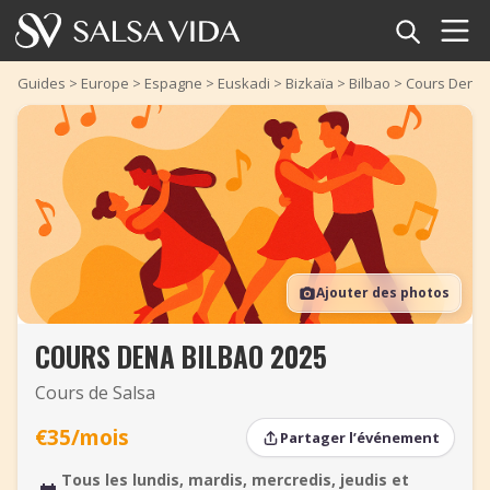
Accueil
Guides
>
Europe
>
Espagne
>
Euskadi
>
Bizkaïa
>
Bilbao
>
Cours Dena 
Événements
Actualités
Articles
Ajouter des photos
Vidéos
COURS DENA BILBAO 2025
Glossaire
Cours de Salsa
Boutique
€35/mois
Partager l’événement
TuneTempo
Tous les lundis, mardis, mercredis, jeudis et